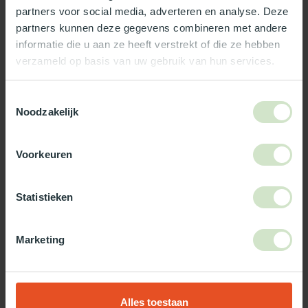
partners voor social media, adverteren en analyse. Deze
Officieel Skylux dealer!
partners kunnen deze gegevens combineren met andere
Gratis bezorging in Nederland, m.u.v. de Waddeneilanden
informatie die u aan ze heeft verstrekt of die ze hebben
99% uit voorraad leverbaar
verzameld op basis van uw gebruik van hun services.
3-5 werkdagen levertijd
Toestemmingsselectie
Maak jouw bestelling compleet!
Noodzakelijk
LEMOLITE (SUPERDEAL)
Pvc dakopstand - schuin -
€220,55
Voorkeuren
16/20 - vast - 120x120
Op voorraad
Statistieken
LEMOLITE (SUPERDEAL)
Pvc dakopstand - schuin -
16/20 - opengaand -
€472,70
Marketing
120x120
Op voorraad
Alles toestaan