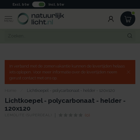
Excl. btw
Incl. btw
MENU
In verband met de zomervakantie kunnen de levertijden helaas
iets oplopen. Voor meer informatie over de levertijden neem
gerust contact met ons op.
Home
/
Lichtkoepel - polycarbonaat - helder - 120x120
Lichtkoepel - polycarbonaat - helder -
120x120
LEMOLITE (SUPERDEAL)
(0)