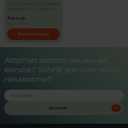
Een duurzame polycarbonaat
lichtkoepel van 120x120 cm
met heldere kunststof begl...
€412,29
Op voorraad
In winkelwagen
Altijd het laatste nieuws als
eerste? Schrijf je in voor onze
nieuwsbrief!
Abonneer