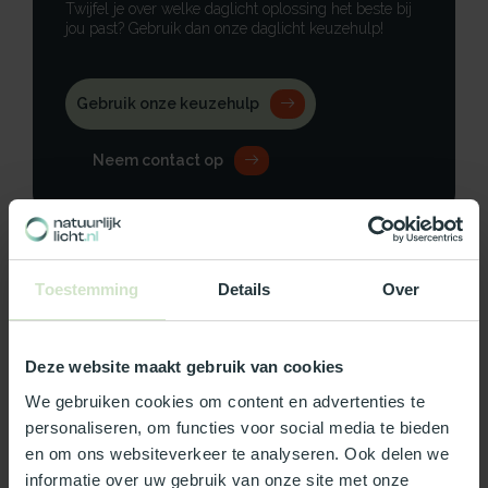
Twijfel je over welke daglicht oplossing het beste bij
jou past? Gebruik dan onze daglicht keuzehulp!
Gebruik onze keuzehulp
Neem contact op
Toestemming
Details
Over
Productomschrijving
Specificaties
Deze website maakt gebruik van cookies
We gebruiken cookies om content en advertenties te
Reviews
personaliseren, om functies voor social media te bieden
en om ons websiteverkeer te analyseren. Ook delen we
informatie over uw gebruik van onze site met onze
Wat ons écht bijzonder maakt: