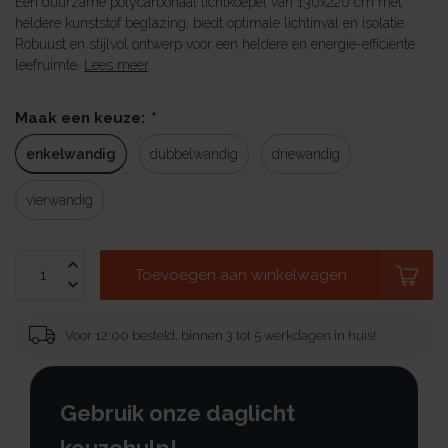
Een duurzame polycarbonaat lichtkoepel van 130x220 cm met
heldere kunststof beglazing, biedt optimale lichtinval en isolatie.
Robuust en stijlvol ontwerp voor een heldere en energie-efficiënte
leefruimte.
Lees meer
.
Maak een keuze:
*
enkelwandig
dubbelwandig
driewandig
vierwandig
Toevoegen aan winkelwagen
Voor 12:00 besteld, binnen 3 tot 5 werkdagen in huis!
Gebruik onze daglicht