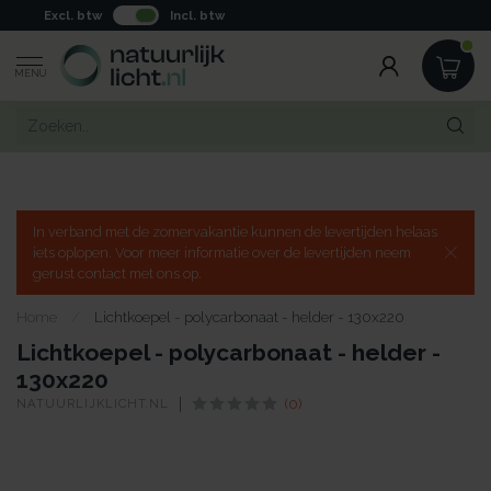
Excl. btw
Incl. btw
MENU
In verband met de zomervakantie kunnen de levertijden helaas
iets oplopen. Voor meer informatie over de levertijden neem
gerust contact met ons op.
Home
/
Lichtkoepel - polycarbonaat - helder - 130x220
Lichtkoepel - polycarbonaat - helder -
130x220
NATUURLIJKLICHT.NL
(0)