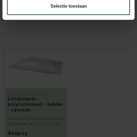
Selectie toestaan
Recent bekeken
NATUURLIJKLICHT.NL
Lichtkoepel -
polycarbonaat - helder
- 130x220
Een duurzame polycarbonaat
lichtkoepel van 130x220 cm
met heldere kunststof begl...
€699,23