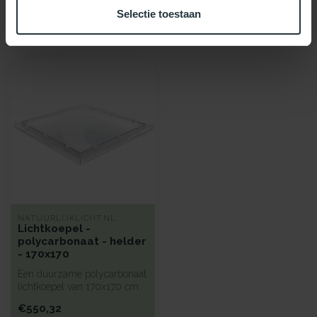
Selectie toestaan
Recent bekeken
NATUURLIJKLICHT.NL
Lichtkoepel -
polycarbonaat - helder
- 170x170
Een duurzame polycarbonaat
lichtkoepel van 170x170 cm
met heldere kunststof begl...
€550,32