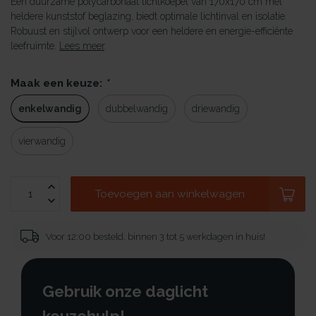
Een duurzame polycarbonaat lichtkoepel van 170x170 cm met
heldere kunststof beglazing, biedt optimale lichtinval en isolatie.
Robuust en stijlvol ontwerp voor een heldere en energie-efficiënte
leefruimte.
Lees meer
.
Maak een keuze:
*
enkelwandig
dubbelwandig
driewandig
vierwandig
Toevoegen aan winkelwagen
Voor 12:00 besteld, binnen 3 tot 5 werkdagen in huis!
Gebruik onze daglicht