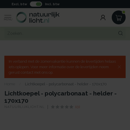
Excl. btw
Incl. btw
MENU
In verband met de zomervakantie kunnen de levertijden helaas
iets oplopen. Voor meer informatie over de levertijden neem
gerust contact met ons op.
Home
/
Lichtkoepel - polycarbonaat - helder - 170x170
Lichtkoepel - polycarbonaat - helder -
170x170
NATUURLIJKLICHT.NL
(0)