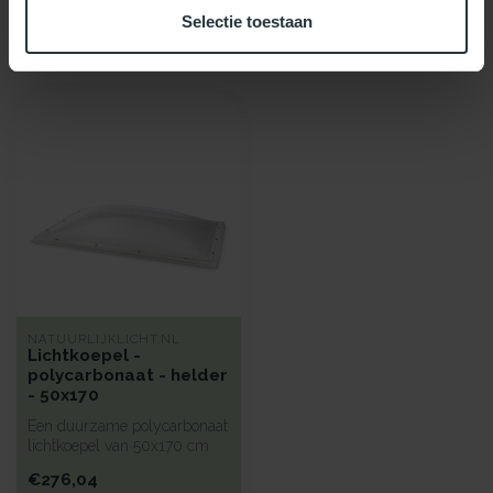
Selectie toestaan
Recent bekeken
NATUURLIJKLICHT.NL
Lichtkoepel -
polycarbonaat - helder
- 50x170
Een duurzame polycarbonaat
lichtkoepel van 50x170 cm
met heldere kunststof begla...
€276,04