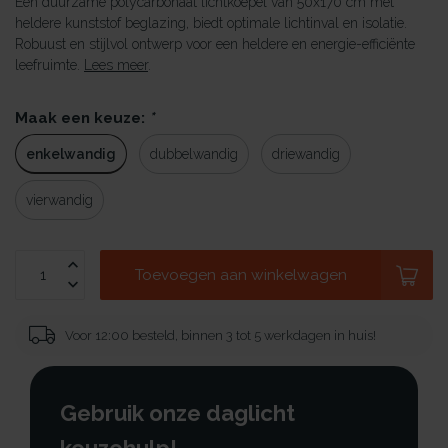
Een duurzame polycarbonaat lichtkoepel van 50x170 cm met
heldere kunststof beglazing, biedt optimale lichtinval en isolatie.
Robuust en stijlvol ontwerp voor een heldere en energie-efficiënte
leefruimte.
Lees meer
.
Maak een keuze:
*
enkelwandig
dubbelwandig
driewandig
vierwandig
Toevoegen aan winkelwagen
Voor 12:00 besteld, binnen 3 tot 5 werkdagen in huis!
Gebruik onze daglicht