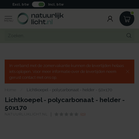
Excl. btw
Incl. btw
MENU
In verband met de zomervakantie kunnen de levertijden helaas
iets oplopen. Voor meer informatie over de levertijden neem
gerust contact met ons op.
Home
/
Lichtkoepel - polycarbonaat - helder - 50x170
Lichtkoepel - polycarbonaat - helder -
50x170
NATUURLIJKLICHT.NL
(0)