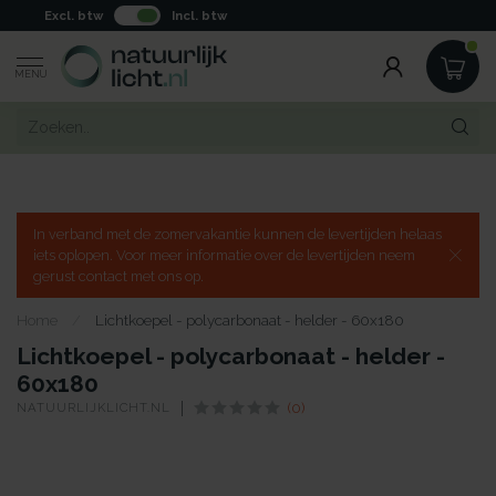
Excl. btw
Incl. btw
MENU
In verband met de zomervakantie kunnen de levertijden helaas
iets oplopen. Voor meer informatie over de levertijden neem
gerust contact met ons op.
Home
/
Lichtkoepel - polycarbonaat - helder - 60x180
Lichtkoepel - polycarbonaat - helder -
60x180
NATUURLIJKLICHT.NL
(0)