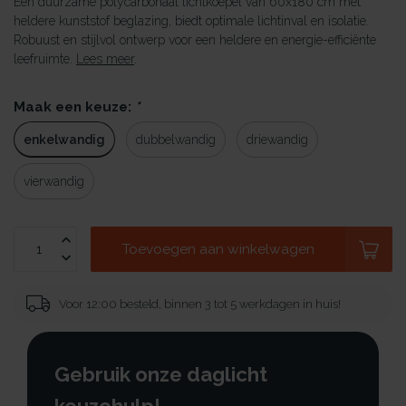
Een duurzame polycarbonaat lichtkoepel van 60x180 cm met
heldere kunststof beglazing, biedt optimale lichtinval en isolatie.
Robuust en stijlvol ontwerp voor een heldere en energie-efficiënte
leefruimte.
Lees meer
.
Maak een keuze:
*
enkelwandig
dubbelwandig
driewandig
vierwandig
Toevoegen aan winkelwagen
Voor 12:00 besteld, binnen 3 tot 5 werkdagen in huis!
Gebruik onze daglicht