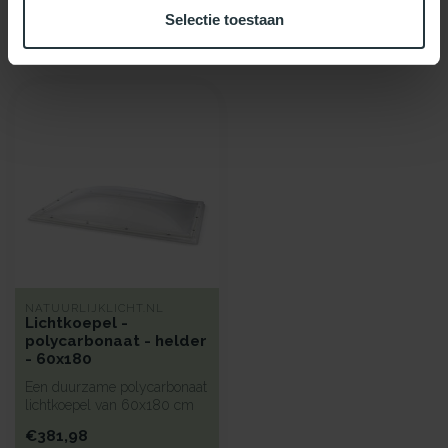
Selectie toestaan
Recent bekeken
NATUURLIJKLICHT.NL
Lichtkoepel -
polycarbonaat - helder
- 60x180
Een duurzame polycarbonaat
lichtkoepel van 60x180 cm
met heldere kunststof begla...
€381,98