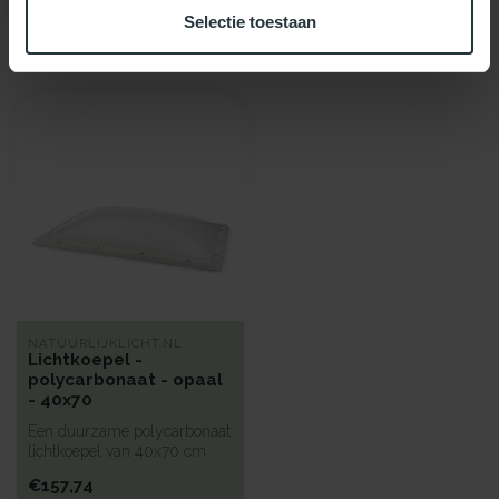
Selectie toestaan
Recent bekeken
NATUURLIJKLICHT.NL
Lichtkoepel -
polycarbonaat - opaal
- 40x70
Een duurzame polycarbonaat
lichtkoepel van 40x70 cm
met kunststof beglazing, bie...
€157,74