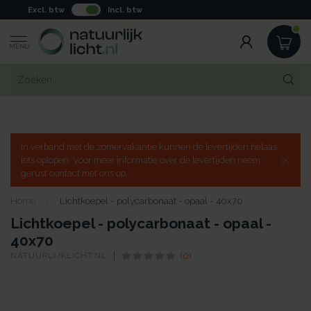
Excl. btw
Incl. btw
MENU
In verband met de zomervakantie kunnen de levertijden helaas
iets oplopen. Voor meer informatie over de levertijden neem
gerust contact met ons op.
Home
/
Lichtkoepel - polycarbonaat - opaal - 40x70
Lichtkoepel - polycarbonaat - opaal -
40x70
NATUURLIJKLICHT.NL
(0)