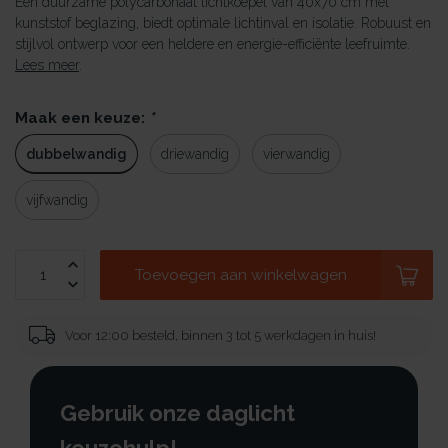
Een duurzame polycarbonaat lichtkoepel van 40x70 cm met
kunststof beglazing, biedt optimale lichtinval en isolatie. Robuust en
stijlvol ontwerp voor een heldere en energie-efficiënte leefruimte.
Lees meer
.
Maak een keuze:
*
dubbelwandig
driewandig
vierwandig
vijfwandig
Toevoegen aan winkelwagen
Voor 12:00 besteld, binnen 3 tot 5 werkdagen in huis!
Gebruik onze daglicht