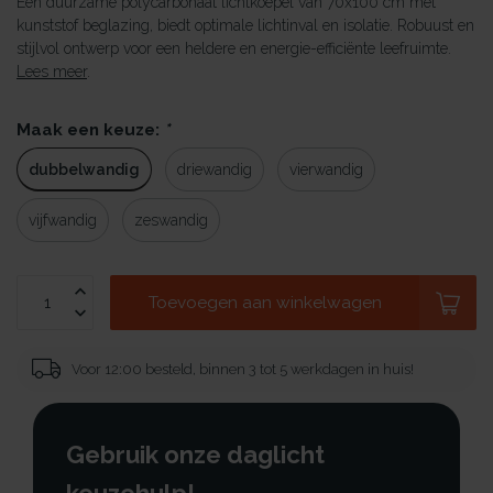
Een duurzame polycarbonaat lichtkoepel van 70x100 cm met
kunststof beglazing, biedt optimale lichtinval en isolatie. Robuust en
stijlvol ontwerp voor een heldere en energie-efficiënte leefruimte.
Lees meer
.
Maak een keuze:
*
dubbelwandig
driewandig
vierwandig
vijfwandig
zeswandig
Toevoegen aan winkelwagen
Voor 12:00 besteld, binnen 3 tot 5 werkdagen in huis!
Gebruik onze daglicht