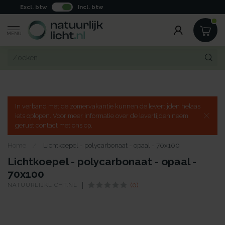
Excl. btw
Incl. btw
MENU
In verband met de zomervakantie kunnen de levertijden helaas
iets oplopen. Voor meer informatie over de levertijden neem
gerust contact met ons op.
Home
/
Lichtkoepel - polycarbonaat - opaal - 70x100
Lichtkoepel - polycarbonaat - opaal -
70x100
NATUURLIJKLICHT.NL
(0)