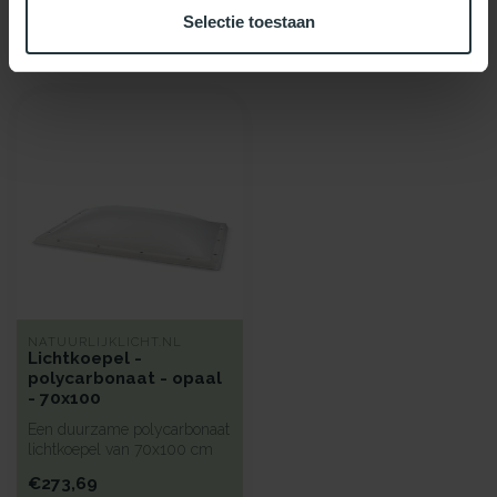
Selectie toestaan
Recent bekeken
NATUURLIJKLICHT.NL
Lichtkoepel -
polycarbonaat - opaal
- 70x100
Een duurzame polycarbonaat
lichtkoepel van 70x100 cm
met kunststof beglazing, bi...
€273,69