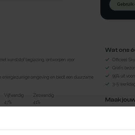
Gebruik
Wat ons é
et kunststof beglazing, ontworpen voor
Officieel Sk
Gratis bezo
99% uit voor
r een energiezuinige omgeving en biedt een duurzame
3-5 werkdag
Vijfwandig
Zeswandig
Maak jouw
47%
41%
K
0.99 W/m²K
1.30W/m²K
TypeError: 
24dB
21dB
https://www.n
58%
50%