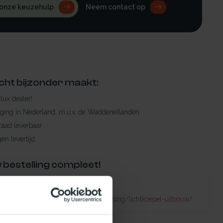
 onze keuzehulp
Neem contact op
cht bijzonder maakt:
ylux dealer!
rging in Nederland, m.u.v. de Waddeneilanden
raad leverbaar
en levertijd
 bestelling compleet!
Failed to fetch
atuurlijklicht.nl/lichtkoepels/toepassing/lichtkoepel-uitbouw/