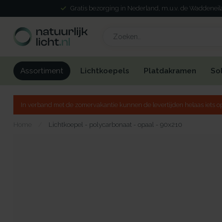
Gratis bezorging in Nederland, m.u.v. de Waddenei
Lichtkoepels
Platdakramen
So
Assortiment
In verband met de zomervakantie kunnen de levertijden helaas iets op
Home
/
Lichtkoepel - polycarbonaat - opaal - 90x210