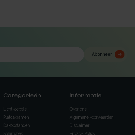
Abonneer
Categorieën
Informatie
Lichtkoepels
Over ons
Platdakramen
Algemene voorwaarden
Dakopstanden
Disclaimer
Solartubes
Privacy Policy