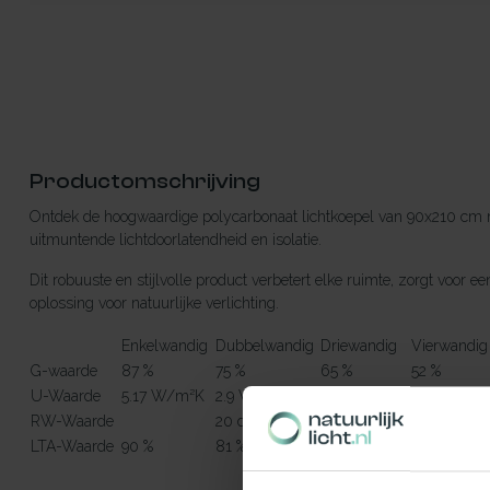
Productomschrijving
Ontdek de hoogwaardige polycarbonaat lichtkoepel van 90x210 cm m
uitmuntende lichtdoorlatendheid en isolatie.
Dit robuuste en stijlvolle product verbetert elke ruimte, zorgt voo
oplossing voor natuurlijke verlichting.
Enkelwandig
Dubbelwandig
Driewandig
Vierwandig
G-waarde
87 %
75 %
65 %
52 %
U-Waarde
5.17 W/m²K
2.9 W/m²K
1.7 W/m²K
1.28 W/m²
RW-Waarde
20 dB
22 dB
23 dB
LTA-Waarde
90 %
81 %
73 %
64 %