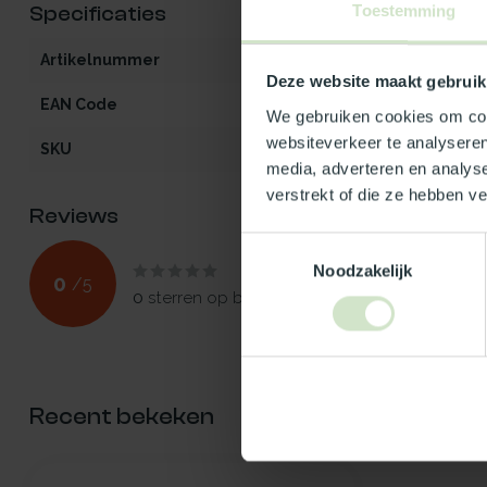
Toestemming
Specificaties
Artikelnummer
LK-PO-opaal90
Deze website maakt gebruik
EAN Code
5412970253150
We gebruiken cookies om cont
websiteverkeer te analyseren
SKU
25315
media, adverteren en analys
verstrekt of die ze hebben v
Reviews
Toestemmingsselectie
Noodzakelijk
0
/
5
0
sterren op basis van
0
beoordelingen
Recent bekeken