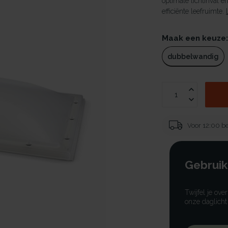
optimale lichtinval e
efficiënte leefruimte.
Maak een keuze
dubbelwandig
Voor 12:00 be
Gebruik
Twijfel je ove
onze daglicht