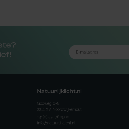
rste?
ief!
Natuurlijklicht.nl
Gooweg 6-8
2211 XV Noordwijkerhout
+31(0)252-760500
info@natuurlijklicht.nl