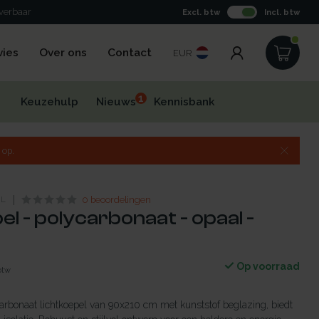
everbaar
Excl. btw
Incl. btw
vies
Over ons
Contact
EUR
1
Keuzehulp
Nieuws
Kennisbank
 op.
NL
0 beoordelingen
el - polycarbonaat - opaal -
Op voorraad
 btw
rbonaat lichtkoepel van 90x210 cm met kunststof beglazing, biedt