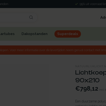
landen
99% uit voorraad l
Ad
lartubes
Dakopstanden
Superdeals
lopen. Voor meer informatie over de levertijden neem gerust contact met ons
NATUURLIJKLICHT.
Lichtkoep
90x210
€798,12
Incl.
Een duurzame polyca