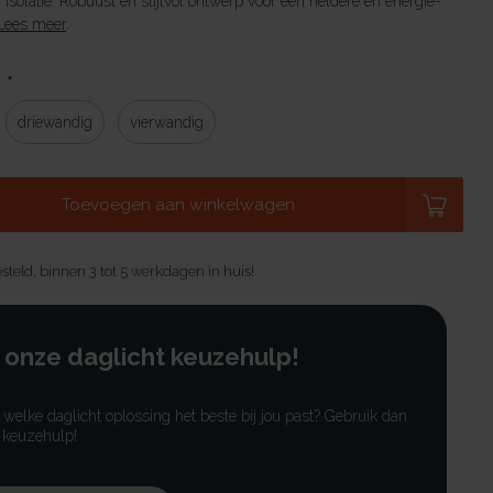
n isolatie. Robuust en stijlvol ontwerp voor een heldere en energie-
Lees meer
.
:
*
driewandig
vierwandig
Toevoegen aan winkelwagen
steld, binnen 3 tot 5 werkdagen in huis!
 onze daglicht keuzehulp!
r welke daglicht oplossing het beste bij jou past? Gebruik dan
 keuzehulp!