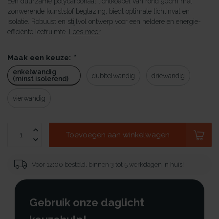
Een duurzame polycarbonaat lichtkoepel van rond 90cm met
zonwerende kunststof beglazing, biedt optimale lichtinval en
isolatie. Robuust en stijlvol ontwerp voor een heldere en energie-
efficiënte leefruimte.
Lees meer
.
Maak een keuze:
*
enkelwandig
dubbelwandig
driewandig
(minst isolerend)
vierwandig
Toevoegen aan winkelwagen
Voor 12:00 besteld, binnen 3 tot 5 werkdagen in huis!
Gebruik onze daglicht