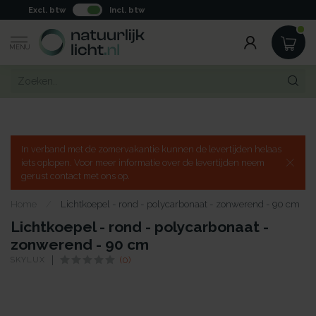
Excl. btw
Incl. btw
MENU
In verband met de zomervakantie kunnen de levertijden helaas
iets oplopen. Voor meer informatie over de levertijden neem
gerust contact met ons op.
Home
/
Lichtkoepel - rond - polycarbonaat - zonwerend - 90 cm
Lichtkoepel - rond - polycarbonaat -
zonwerend - 90 cm
SKYLUX
(0)