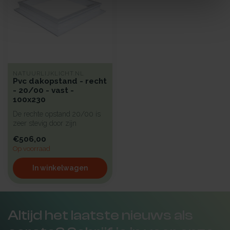
NATUURLIJKLICHT.NL
Pvc dakopstand - recht
- 20/00 - vast -
100x230
De rechte opstand 20/00 is
zeer stevig door zijn
inventieve inwendige
€506,00
structuur ...
Op voorraad
In winkelwagen
Altijd het laatste nieuws als