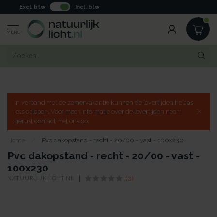
Excl. btw
Incl. btw
MENU
In verband met de zomervakantie kunnen de levertijden helaas
iets oplopen. Voor meer informatie over de levertijden neem
gerust contact met ons op.
Home
/
Pvc dakopstand - recht - 20/00 - vast - 100x230
Pvc dakopstand - recht - 20/00 - vast -
100x230
NATUURLIJKLICHT.NL
(0)