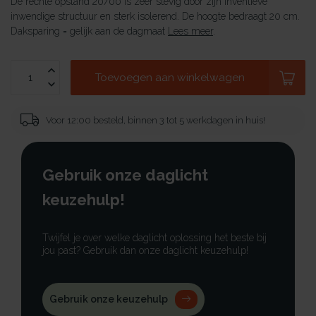
De rechte opstand 20/00 is zeer stevig door zijn inventieve
inwendige structuur en sterk isolerend. De hoogte bedraagt 20 cm.
Daksparing = gelijk aan de dagmaat
Lees meer
.
Toevoegen aan winkelwagen
Voor 12:00 besteld, binnen 3 tot 5 werkdagen in huis!
Gebruik onze daglicht
keuzehulp!
Twijfel je over welke daglicht oplossing het beste bij
jou past? Gebruik dan onze daglicht keuzehulp!
Gebruik onze keuzehulp