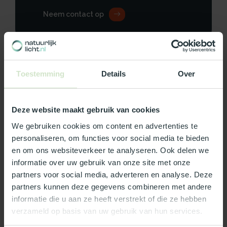
Neem contact op
Toestemming
Details
Over
Productomschrijving
Specificaties
Deze website maakt gebruik van cookies
We gebruiken cookies om content en advertenties te
Reviews
personaliseren, om functies voor social media te bieden
en om ons websiteverkeer te analyseren. Ook delen we
informatie over uw gebruik van onze site met onze
Wat ons écht bijzonder maakt:
partners voor social media, adverteren en analyse. Deze
Officieel Skylux dealer!
partners kunnen deze gegevens combineren met andere
Gratis bezorging in Nederland, m.u.v. de Waddeneilanden
informatie die u aan ze heeft verstrekt of die ze hebben
99% uit voorraad leverbaar
verzameld op basis van uw gebruik van hun services.
3-5 werkdagen levertijd