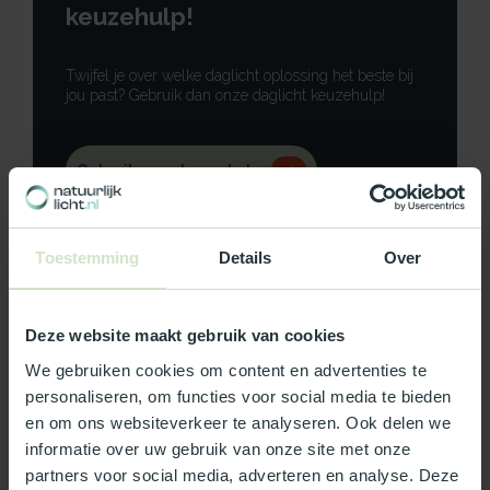
keuzehulp!
Twijfel je over welke daglicht oplossing het beste bij
jou past? Gebruik dan onze daglicht keuzehulp!
Gebruik onze keuzehulp
Neem contact op
Toestemming
Details
Over
Deze website maakt gebruik van cookies
Productomschrijving
We gebruiken cookies om content en advertenties te
personaliseren, om functies voor social media te bieden
Specificaties
en om ons websiteverkeer te analyseren. Ook delen we
informatie over uw gebruik van onze site met onze
Reviews
partners voor social media, adverteren en analyse. Deze