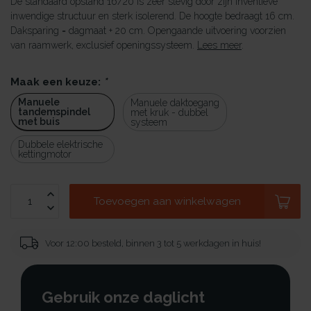
De standaard opstand 16/20 is zeer stevig door zijn inventieve
inwendige structuur en sterk isolerend. De hoogte bedraagt 16 cm.
Daksparing = dagmaat + 20 cm. Opengaande uitvoering voorzien
van raamwerk, exclusief openingssysteem.
Lees meer
.
Maak een keuze:
*
Manuele
Manuele daktoegang
tandemspindel
met kruk - dubbel
met buis
systeem
Dubbele elektrische
kettingmotor
Toevoegen aan winkelwagen
Voor 12:00 besteld, binnen 3 tot 5 werkdagen in huis!
Gebruik onze daglicht