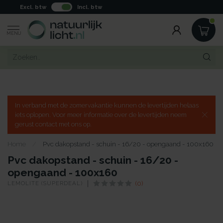
Excl. btw
Incl. btw
MENU
In verband met de zomervakantie kunnen de levertijden helaas
iets oplopen. Voor meer informatie over de levertijden neem
gerust contact met ons op.
Home
/
Pvc dakopstand - schuin - 16/20 - opengaand - 100x160
Pvc dakopstand - schuin - 16/20 -
opengaand - 100x160
LEMOLITE (SUPERDEAL)
(0)