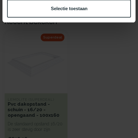
Selectie toestaan
Recent bekeken
Superdeal
LEMOLITE (SUPERDEAL)
Pvc dakopstand -
schuin - 16/20 -
opengaand - 100x160
De standaard opstand 16/20
is zeer stevig door zijn
inventieve inwendige structu...