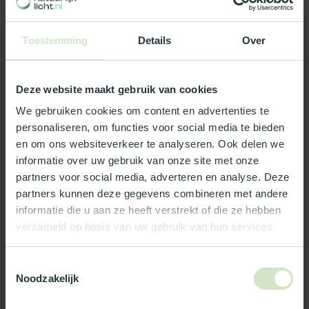
Productomschrijving
Toestemming
Details
Over
Specificaties
Deze website maakt gebruik van cookies
Reviews
We gebruiken cookies om content en advertenties te
personaliseren, om functies voor social media te bieden
Wat ons écht bijzonder maakt:
en om ons websiteverkeer te analyseren. Ook delen we
informatie over uw gebruik van onze site met onze
Officieel Skylux dealer!
partners voor social media, adverteren en analyse. Deze
Gratis bezorging in Nederland, m.u.v. de Waddeneilanden
partners kunnen deze gegevens combineren met andere
99% uit voorraad leverbaar
informatie die u aan ze heeft verstrekt of die ze hebben
3-5 werkdagen levertijd
verzameld op basis van uw gebruik van hun services.
Maak jouw bestelling compleet!
Toestemmingsselectie
Noodzakelijk
TypeError: Failed to fetch
https://www.natuurlijklicht.nl/collection/