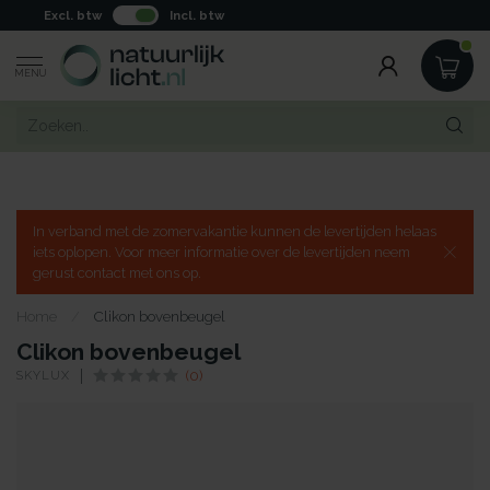
Excl. btw
Incl. btw
MENU
In verband met de zomervakantie kunnen de levertijden helaas
iets oplopen. Voor meer informatie over de levertijden neem
gerust contact met ons op.
Home
/
Clikon bovenbeugel
Clikon bovenbeugel
SKYLUX
(0)