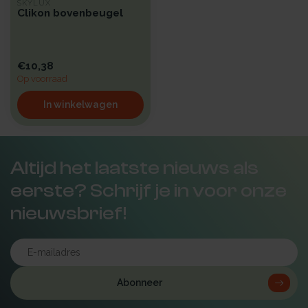
SKYLUX
Clikon bovenbeugel
€10,38
Op voorraad
In winkelwagen
Altijd het laatste nieuws als
eerste? Schrijf je in voor onze
nieuwsbrief!
Abonneer