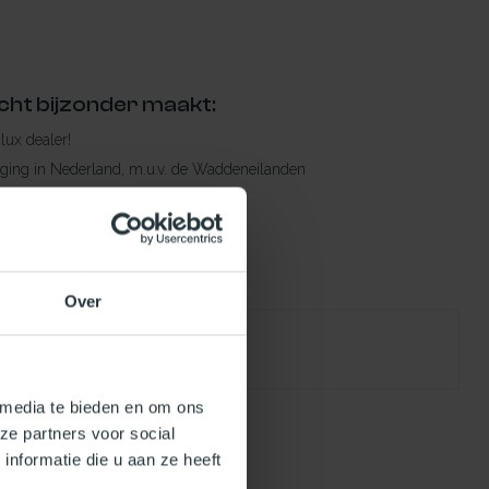
cht bijzonder maakt:
ylux dealer!
rging in Nederland, m.u.v. de Waddeneilanden
raad leverbaar
en levertijd
 bestelling compleet!
Over
Failed to fetch
atuurlijklicht.nl/collection/
 media te bieden en om ons
ze partners voor social
nformatie die u aan ze heeft