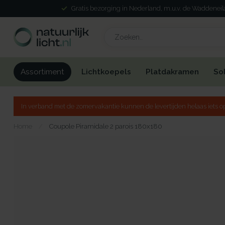
Gratis bezorging in Nederland, m.u.v. de Waddenei
Lichtkoepels
Platdakramen
So
Assortiment
In verband met de zomervakantie kunnen de levertijden helaas iets op
Home
/
Coupole Piramidale 2 parois 180x180