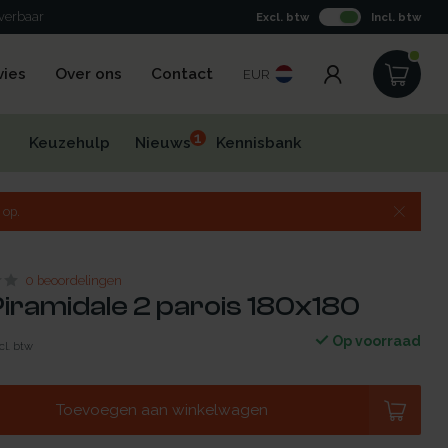
everbaar
Excl. btw
Incl. btw
vies
Over ons
Contact
EUR
1
Keuzehulp
Nieuws
Kennisbank
 op.
0 beoordelingen
iramidale 2 parois 180x180
Op voorraad
cl. btw
Toevoegen aan winkelwagen