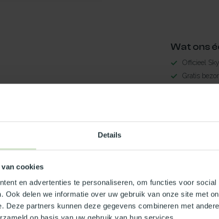
Wat ons é
Officieel Sk
Gratis bezo
99% uit voor
3-5 werkdag
Maak jouw
Details
TypeError: 
https://www.n
 van cookies
Je beoordeling toevoegen
ent en advertenties te personaliseren, om functies voor social
. Ook delen we informatie over uw gebruik van onze site met on
e. Deze partners kunnen deze gegevens combineren met andere i
erzameld op basis van uw gebruik van hun services.