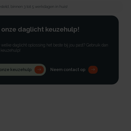
steld, binnen 3 tot 5 werkdagen in huis!
 onze daglicht keuzehulp!
r welke daglicht oplossing het beste bij jou past? Gebruik dan
 keuzehulp!
 onze keuzehulp
Neem contact op