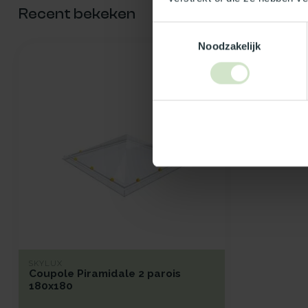
Recent bekeken
Toestemmingsselectie
Noodzakelijk
SKYLUX
Coupole Piramidale 2 parois
180x180