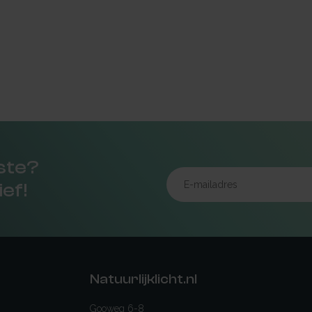
rste?
ief!
Natuurlijklicht.nl
Gooweg 6-8