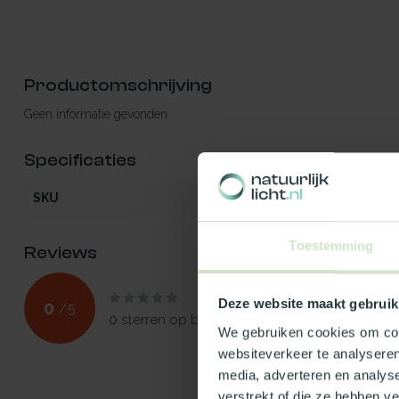
Productomschrijving
Geen informatie gevonden
Specificaties
SKU
5935
Toestemming
Reviews
Deze website maakt gebruik
0
/
5
0
sterren op basis van
0
beoordelingen
We gebruiken cookies om cont
websiteverkeer te analyseren
media, adverteren en analys
verstrekt of die ze hebben v