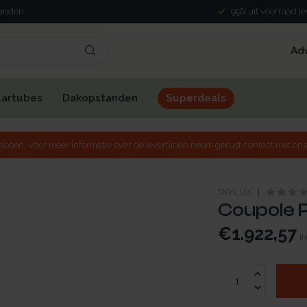
landen
99% uit voorraad l
Ad
lartubes
Dakopstanden
Superdeals
lopen. Voor meer informatie over de levertijden neem gerust contact met ons
SKYLUX
Coupole P
€1.922,57
In