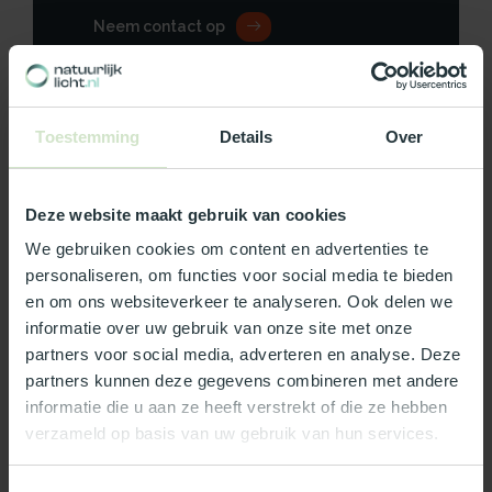
Neem contact op
Toestemming
Details
Over
Productomschrijving
Deze website maakt gebruik van cookies
Specificaties
We gebruiken cookies om content en advertenties te
Reviews
personaliseren, om functies voor social media te bieden
en om ons websiteverkeer te analyseren. Ook delen we
informatie over uw gebruik van onze site met onze
Wat ons écht bijzonder maakt:
partners voor social media, adverteren en analyse. Deze
partners kunnen deze gegevens combineren met andere
Officieel Skylux dealer!
informatie die u aan ze heeft verstrekt of die ze hebben
Gratis bezorging in Nederland, m.u.v. de Waddeneilanden
verzameld op basis van uw gebruik van hun services.
99% uit voorraad leverbaar
3-5 werkdagen levertijd