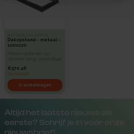
NATUURLIJKLICHT.NL
Dakopstand - metaal -
100x220
Metalen opstanden zijn
bijzonder stevig, onbrandbaar
en uiterst geschikt voor in...
€370,46
Op voorraad
In winkelwagen
Altijd het laatste nieuws als
eerste? Schrijf je in voor onze
nieuwsbrief!