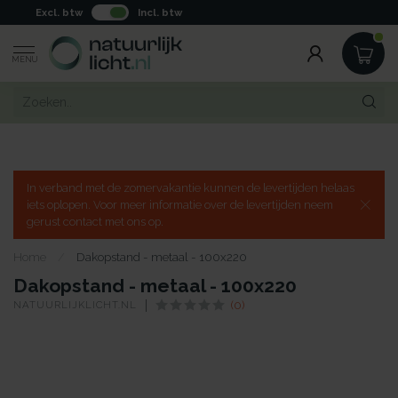
Excl. btw
Incl. btw
MENU
In verband met de zomervakantie kunnen de levertijden helaas
iets oplopen. Voor meer informatie over de levertijden neem
gerust contact met ons op.
Home
/
Dakopstand - metaal - 100x220
Dakopstand - metaal - 100x220
NATUURLIJKLICHT.NL
(0)