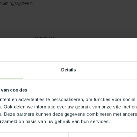
 openingssysteem
zonwerend
53%
m²K
1.,0 W/m²K
) dB
39 (-3,-7) dB
53 %
Details
eit type Benvic S wit
 van cookies
ent en advertenties te personaliseren, om functies voor social
. Ook delen we informatie over uw gebruik van onze site met on
d (buitenblad)
e. Deze partners kunnen deze gegevens combineren met andere i
erzameld op basis van uw gebruik van hun services.