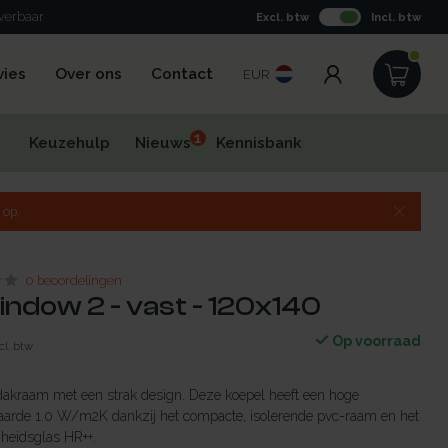
everbaar
Excl. btw
Incl. btw
vies
Over ons
Contact
EUR
1
Keuzehulp
Nieuws
Kennisbank
 op.
0 beoordelingen
indow 2 - vast - 120x140
Op voorraad
cl. btw
dakraam met een strak design. Deze koepel heeft een hoge
aarde 1.0 W/m2K dankzij het compacte, isolerende pvc-raam en het
gheidsglas HR++.