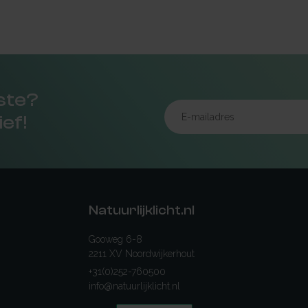
rste?
ief!
Natuurlijklicht.nl
Gooweg 6-8
2211 XV Noordwijkerhout
+31(0)252-760500
info@natuurlijklicht.nl