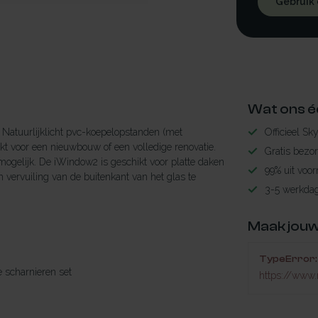
Gebruik
Wat ons é
Natuurlijklicht pvc-koepelopstanden (met
Officieel Sk
t voor een nieuwbouw of een volledige renovatie.
Gratis bezo
mogelijk. De iWindow2 is geschikt voor platte daken
99% uit voor
 vervuiling van de buitenkant van het glas te
3-5 werkdag
Maak jouw
TypeError: 
le scharnieren set
https://www.