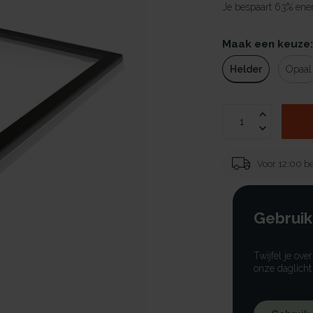
Je bespaart 63% ener
Maak een keuze
Helder
Opaal
Voor 12:00 be
Gebruik
Twijfel je ove
onze daglicht