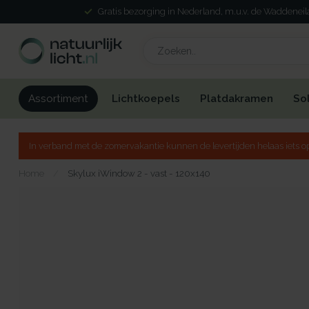
Gratis bezorging in Nederland, m.u.v. de Waddenei
Lichtkoepels
Platdakramen
So
Assortiment
In verband met de zomervakantie kunnen de levertijden helaas iets op
Home
/
Skylux iWindow 2 - vast - 120x140