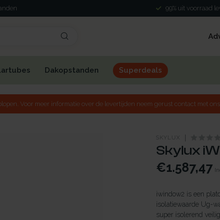
landen
99% uit voorraad l
Ad
lartubes
Dakopstanden
Superdeals
lopen. Voor meer informatie over de levertijden neem gerust contact met ons
SKYLUX
Skylux iW
€1.587,47
In
iwindow2 is een plat
isolatiewaarde Ug-w
super isolerend veili