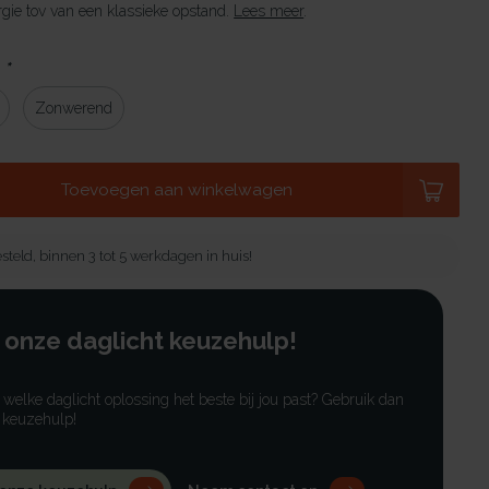
gie tov van een klassieke opstand.
Lees meer
.
:
*
Zonwerend
Toevoegen aan winkelwagen
steld, binnen 3 tot 5 werkdagen in huis!
 onze daglicht keuzehulp!
r welke daglicht oplossing het beste bij jou past? Gebruik dan
 keuzehulp!