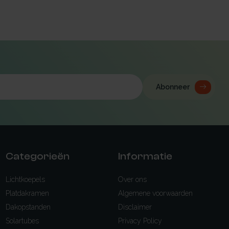
Abonneer
Categorieën
Informatie
Lichtkoepels
Over ons
Platdakramen
Algemene voorwaarden
Dakopstanden
Disclaimer
Solartubes
Privacy Policy