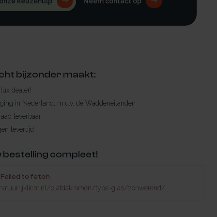
 onze keuzehulp
Neem contact op
cht bijzonder maakt:
ylux dealer!
rging in Nederland, m.u.v. de Waddeneilanden
raad leverbaar
en levertijd
 bestelling compleet!
Failed to fetch
natuurlijklicht.nl/platdakramen/type-glas/zonwerend/