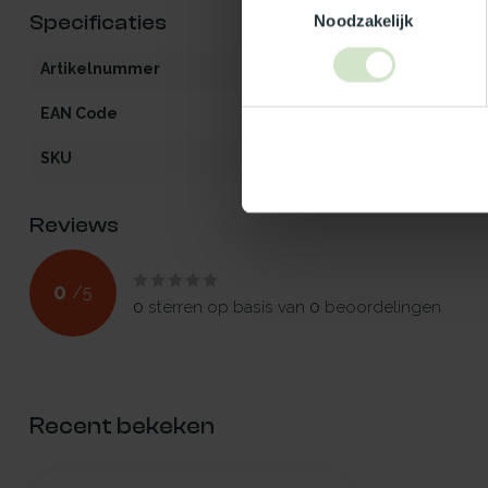
Specificaties
Noodzakelijk
Artikelnummer
iW2-V-120x140
EAN Code
5412970925620
SKU
92562
Reviews
0
/
5
0
sterren op basis van
0
beoordelingen
Recent bekeken