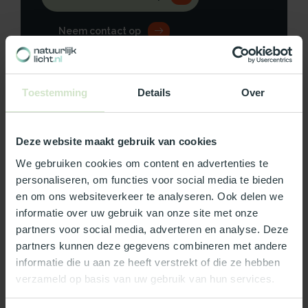
Neem contact op
Toestemming
Details
Over
Productomschrijving
Deze website maakt gebruik van cookies
Specificaties
We gebruiken cookies om content en advertenties te
personaliseren, om functies voor social media te bieden
Reviews
en om ons websiteverkeer te analyseren. Ook delen we
informatie over uw gebruik van onze site met onze
partners voor social media, adverteren en analyse. Deze
Wat ons écht bijzonder maakt:
partners kunnen deze gegevens combineren met andere
Officieel Skylux dealer!
informatie die u aan ze heeft verstrekt of die ze hebben
Gratis bezorging in Nederland, m.u.v. de Waddeneilanden
verzameld op basis van uw gebruik van hun services.
99% uit voorraad leverbaar