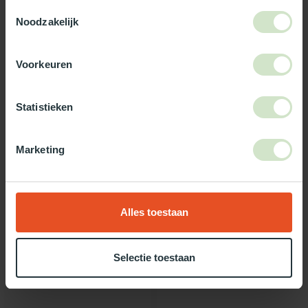
3-5 werkdagen levertijd
Toestemmingsselectie
Noodzakelijk
Maak jouw bestelling compleet!
Voorkeuren
TypeError: Failed to fetch
https://www.natuurlijklicht.nl/dakopstanden/soorten/metaal/
Statistieken
Gebruik onze daglicht keuzehulp!
Marketing
Twijfel je over welke daglicht oplossing het beste bij jou past?
Gebruik dan onze daglicht keuzehulp!
Alles toestaan
Recent bekeken
Selectie toestaan