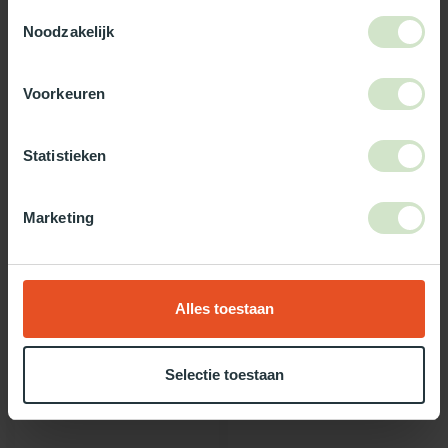
3-5 werkdagen levertijd
Toestemmingsselectie
Noodzakelijk
Maak jouw bestelling compleet!
Voorkeuren
TypeError: Failed to fetch
https://www.natuurlijklicht.nl/dakopstanden/soorten/metaal/
Statistieken
Gebruik onze daglicht keuzehulp!
Marketing
Twijfel je over welke daglicht oplossing het beste bij jou past?
Gebruik dan onze daglicht keuzehulp!
Alles toestaan
Recent bekeken
Selectie toestaan