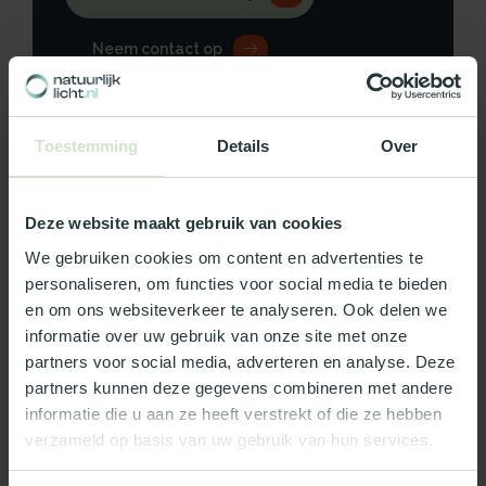
Neem contact op
Toestemming
Details
Over
Productomschrijving
Deze website maakt gebruik van cookies
Specificaties
We gebruiken cookies om content en advertenties te
personaliseren, om functies voor social media te bieden
Reviews
en om ons websiteverkeer te analyseren. Ook delen we
informatie over uw gebruik van onze site met onze
partners voor social media, adverteren en analyse. Deze
Wat ons écht bijzonder maakt:
partners kunnen deze gegevens combineren met andere
Officieel Skylux dealer!
informatie die u aan ze heeft verstrekt of die ze hebben
Gratis bezorging in Nederland, m.u.v. de Waddeneilanden
verzameld op basis van uw gebruik van hun services.
99% uit voorraad leverbaar