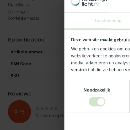
Brandklasse
E
Afmetingen
Hoogte 15/20 15 cm. Hoogte 3
Soortelijke massa
1400 à 1600 kg/m³ bij 20°C
Toestemming
Specificaties
Deze website maakt gebruik
We gebruiken cookies om cont
Artikelnummer
DO-PY-rond-2
websiteverkeer te analyseren
media, adverteren en analys
EAN Code
5412970227038
verstrekt of die ze hebben v
SKU
KOPO3020|0|0
Toestemmingsselectie
Noodzakelijk
Reviews
0
/
5
0
sterren op basis van
0
beoordelingen