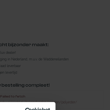
cht bijzonder maakt:
ylux dealer!
rging in Nederland, m.u.v. de Waddeneilanden
raad leverbaar
en levertijd
 bestelling compleet!
Failed to fetch
natuurlijklicht.nl/dakopstanden/soorten/polyester/