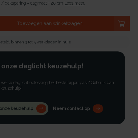
 / daksparing = dagmaat + 20 cm
Lees meer
.
Toevoegen aan winkelwagen
steld, binnen 3 tot 5 werkdagen in huis!
 onze daglicht keuzehulp!
r welke daglicht oplossing het beste bij jou past? Gebruik dan
 keuzehulp!
 onze keuzehulp
Neem contact op