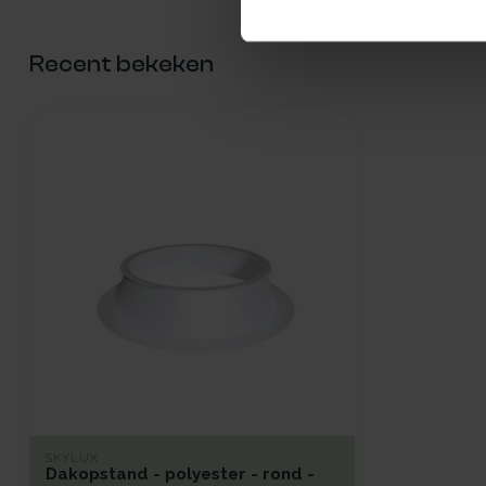
Recent bekeken
SKYLUX
Dakopstand - polyester - rond -