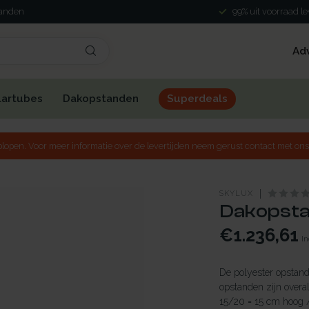
landen
99% uit voorraad l
Ad
lartubes
Dakopstanden
Superdeals
lopen. Voor meer informatie over de levertijden neem gerust contact met ons
SKYLUX
Dakopstan
€1.236,61
In
De polyester opstand 
opstanden zijn overal
15/20 = 15 cm hoog 