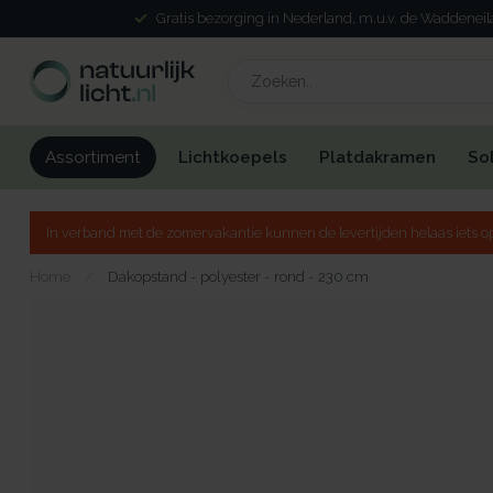
Gratis bezorging in Nederland, m.u.v. de Waddenei
Lichtkoepels
Platdakramen
So
Assortiment
In verband met de zomervakantie kunnen de levertijden helaas iets op
Home
/
Dakopstand - polyester - rond - 230 cm