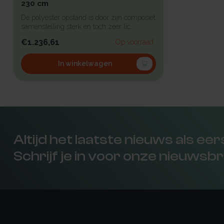
230 cm
De polyester opstand is door zijn composiet
samenstelling sterk en toch zeer lic...
€1.236,61
Op voorraad
In winkelwagen
Altijd het laatste nieuws als ee
Schrijf je in voor onze nieuwsbr