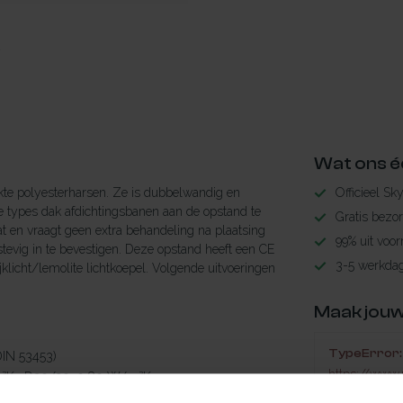
Wat ons é
rkte polyesterharsen. Ze is dubbelwandig en
Officieel Sk
 types dak afdichtingsbanen aan de opstand te
Gratis bezo
t en vraagt geen extra behandeling na plaatsing
99% uit voor
tevig in te bevestigen. Deze opstand heeft een CE
3-5 werkdag
licht/lemolite lichtkoepel. Volgende uitvoeringen
Maak jouw
TypeError: 
 volgens (DIN 53453)
https://www.
m²K. D30/20: 0,80 W/m²K
 basen