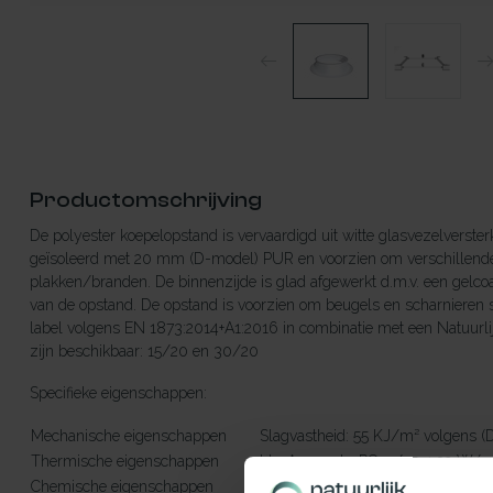
Productomschrijving
De polyester koepelopstand is vervaardigd uit witte glasvezelverste
geïsoleerd met 20 mm (D-model) PUR en voorzien om verschillende
plakken/branden. De binnenzijde is glad afgewerkt d.m.v. een gelcoa
van de opstand. De opstand is voorzien om beugels en scharnieren s
label volgens EN 1873:2014+A1:2016 in combinatie met een Natuurlijk
zijn beschikbaar: 15/20 en 30/20
Specifieke eigenschappen:
Mechanische eigenschappen
Slagvastheid: 55 KJ/m²
Thermische eigenschappen
Uup*-waarde: PO15/25: 1,32 W/
Chemische eigenschappen
Resistent aan de meeste zuren en