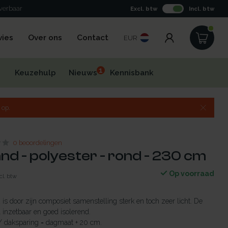
everbaar
Excl. btw
Incl. btw
vies
Over ons
Contact
EUR
1
Keuzehulp
Nieuws
Kennisbank
 op.
0 beoordelingen
d - polyester - rond - 230 cm
Op voorraad
cl. btw
is door zijn composiet samenstelling sterk en toch zeer licht. De
 inzetbaar en goed isolerend.
/ daksparing = dagmaat + 20 cm.