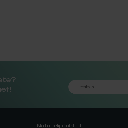
rste?
ief!
Natuurlijklicht.nl