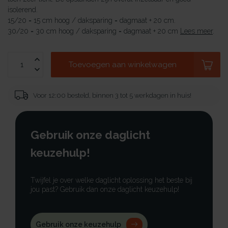
isolerend.
15/20 = 15 cm hoog / daksparing = dagmaat + 20 cm.
30/20 = 30 cm hoog / daksparing = dagmaat + 20 cm
Lees meer
.
Toevoegen aan winkelwagen
Voor 12:00 besteld, binnen 3 tot 5 werkdagen in huis!
Gebruik onze daglicht
keuzehulp!
Twijfel je over welke daglicht oplossing het beste bij
jou past? Gebruik dan onze daglicht keuzehulp!
Gebruik onze keuzehulp