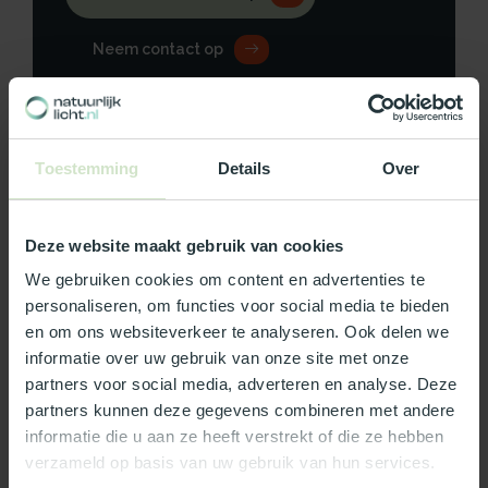
Neem contact op
Toestemming
Details
Over
Productomschrijving
Specificaties
Deze website maakt gebruik van cookies
We gebruiken cookies om content en advertenties te
Reviews
personaliseren, om functies voor social media te bieden
en om ons websiteverkeer te analyseren. Ook delen we
informatie over uw gebruik van onze site met onze
Wat ons écht bijzonder maakt:
partners voor social media, adverteren en analyse. Deze
Officieel Skylux dealer!
partners kunnen deze gegevens combineren met andere
informatie die u aan ze heeft verstrekt of die ze hebben
Gratis bezorging in Nederland, m.u.v. de Waddeneilanden
verzameld op basis van uw gebruik van hun services.
99% uit voorraad leverbaar