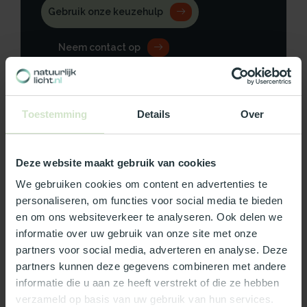
Gebruik onze keuzehulp
Neem contact op
Toestemming
Details
Over
Productomschrijving
Deze website maakt gebruik van cookies
Specificaties
We gebruiken cookies om content en advertenties te
personaliseren, om functies voor social media te bieden
Reviews
en om ons websiteverkeer te analyseren. Ook delen we
informatie over uw gebruik van onze site met onze
Wat ons écht bijzonder maakt:
partners voor social media, adverteren en analyse. Deze
partners kunnen deze gegevens combineren met andere
Officieel Skylux dealer!
informatie die u aan ze heeft verstrekt of die ze hebben
Gratis bezorging in Nederland, m.u.v. de Waddeneilanden
verzameld op basis van uw gebruik van hun services.