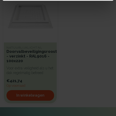
NATUURLIJKLICHT.NL
Doorvalbeveiligingsrooster
- verzinkt - RAL9016 -
100x220
Voor extra veiligheid als u het
dak regelmatig betreed
hebben wij een beproefd a...
€421,74
Op voorraad
In winkelwagen