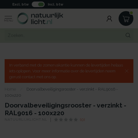
Excl. btw
Incl. btw
MENU
In verband met de zomervakantie kunnen de levertijden helaas
iets oplopen. Voor meer informatie over de levertijden neem
gerust contact met ons op.
Home
/
Doorvalbeveiligingsrooster - verzinkt - RAL9016 -
100x220
Doorvalbeveiligingsrooster - verzinkt -
RAL9016 - 100x220
NATUURLIJKLICHT.NL
(0)