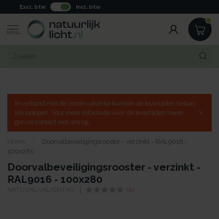
Excl. btw
Incl. btw
MENU
In verband met de zomervakantie kunnen de levertijden helaas
iets oplopen. Voor meer informatie over de levertijden neem
gerust contact met ons op.
Home
/
Doorvalbeveiligingsrooster - verzinkt - RAL9016 -
100x280
Doorvalbeveiligingsrooster - verzinkt -
RAL9016 - 100x280
NATUURLIJKLICHT.NL
(0)