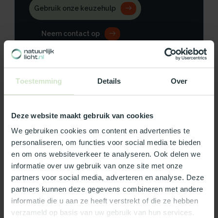
Gebruik onze keuzehulp
Neem contact op
Toestemming
Details
Over
Productomschrijving
Deze website maakt gebruik van cookies
Specificaties
We gebruiken cookies om content en advertenties te
personaliseren, om functies voor social media te bieden
Reviews
en om ons websiteverkeer te analyseren. Ook delen we
informatie over uw gebruik van onze site met onze
Wat ons écht bijzonder maakt:
partners voor social media, adverteren en analyse. Deze
partners kunnen deze gegevens combineren met andere
Officieel Skylux dealer!
informatie die u aan ze heeft verstrekt of die ze hebben
Gratis bezorging in Nederland, m.u.v. de Waddeneilanden
verzameld op basis van uw gebruik van hun services.