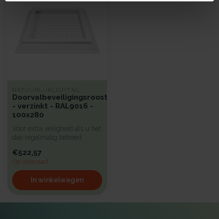
NATUURLIJKLICHT.NL
Doorvalbeveiligingsrooster
- verzinkt - RAL9016 -
100x280
Voor extra veiligheid als u het
dak regelmatig betreed
hebben wij een beproefd a...
€522,57
Op voorraad
In winkelwagen