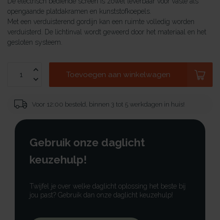
De electrisch bediende screen is zowel leverbaar voor vaste als
opengaande platdakramen en kunststofkoepels.
Met een verduisterend gordijn kan een ruimte volledig worden
verduisterd. De lichtinval wordt geweerd door het materiaal en het
gesloten systeem.
Toevoegen aan winkelwagen
Voor 12:00 besteld, binnen 3 tot 5 werkdagen in huis!
Gebruik onze daglicht
keuzehulp!
Twijfel je over welke daglicht oplossing het beste bij
jou past? Gebruik dan onze daglicht keuzehulp!