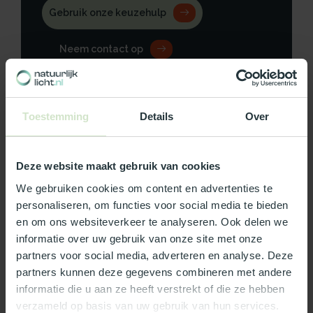
Gebruik onze keuzehulp
Neem contact op
Toestemming
Details
Over
Productomschrijving
Deze website maakt gebruik van cookies
Specificaties
We gebruiken cookies om content en advertenties te
personaliseren, om functies voor social media te bieden
Reviews
en om ons websiteverkeer te analyseren. Ook delen we
informatie over uw gebruik van onze site met onze
partners voor social media, adverteren en analyse. Deze
Wat ons écht bijzonder maakt:
partners kunnen deze gegevens combineren met andere
Officieel Skylux dealer!
informatie die u aan ze heeft verstrekt of die ze hebben
Gratis bezorging in Nederland, m.u.v. de Waddeneilanden
verzameld op basis van uw gebruik van hun services.