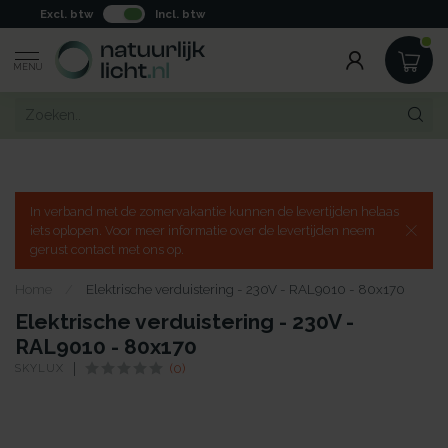
Excl. btw
Incl. btw
MENU
In verband met de zomervakantie kunnen de levertijden helaas
iets oplopen. Voor meer informatie over de levertijden neem
gerust contact met ons op.
Home
/
Elektrische verduistering - 230V - RAL9010 - 80x170
Elektrische verduistering - 230V -
RAL9010 - 80x170
SKYLUX
(0)