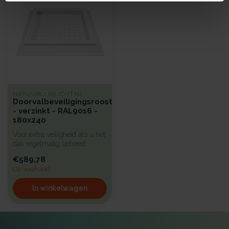
NATUURLIJKLICHT.NL
Doorvalbeveiligingsrooster
- verzinkt - RAL9016 -
180x240
Voor extra veiligheid als u het
dak regelmatig betreed
hebben wij een beproefd a...
€589,78
Op voorraad
In winkelwagen