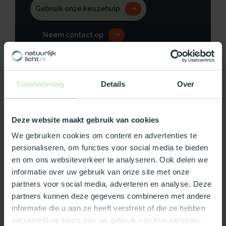
Gebruik onze keuzehulp
Neem contact op
Toestemming
Details
Over
Productomschrijving
Deze website maakt gebruik van cookies
Specificaties
We gebruiken cookies om content en advertenties te
personaliseren, om functies voor social media te bieden
Reviews
en om ons websiteverkeer te analyseren. Ook delen we
informatie over uw gebruik van onze site met onze
Wat ons écht bijzonder maakt:
partners voor social media, adverteren en analyse. Deze
partners kunnen deze gegevens combineren met andere
Officieel Skylux dealer!
informatie die u aan ze heeft verstrekt of die ze hebben
Gratis bezorging in Nederland, m.u.v. de Waddeneilanden
verzameld op basis van uw gebruik van hun services.