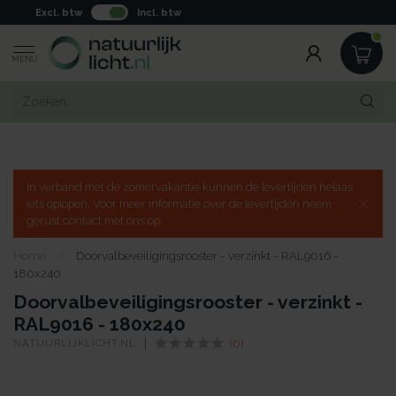
Excl. btw
Incl. btw
MENU
In verband met de zomervakantie kunnen de levertijden helaas
iets oplopen. Voor meer informatie over de levertijden neem
gerust contact met ons op.
Home
/
Doorvalbeveiligingsrooster - verzinkt - RAL9016 -
180x240
Doorvalbeveiligingsrooster - verzinkt -
RAL9016 - 180x240
NATUURLIJKLICHT.NL
(0)