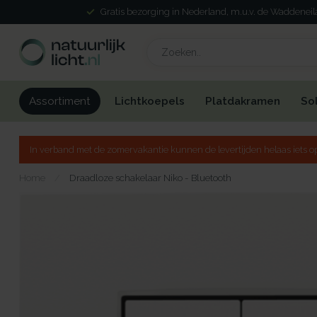
Gratis bezorging in Nederland, m.u.v. de Waddenei
Lichtkoepels
Platdakramen
So
Assortiment
In verband met de zomervakantie kunnen de levertijden helaas iets op
Home
/
Draadloze schakelaar Niko - Bluetooth