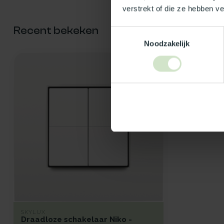
verstrekt of die ze hebben v
Recent bekeken
Toestemmingsselectie
Noodzakelijk
SKYLUX
Draadloze schakelaar Niko -