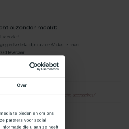
cht bijzonder maakt:
ylux dealer!
rging in Nederland, m.u.v. de Waddeneilanden
raad leverbaar
en levertijd
 bestelling compleet!
Over
Failed to fetch
atuurlijklicht.nl/accessoires/elektrische-accessoires/
 media te bieden en om ons
ze partners voor social
nformatie die u aan ze heeft