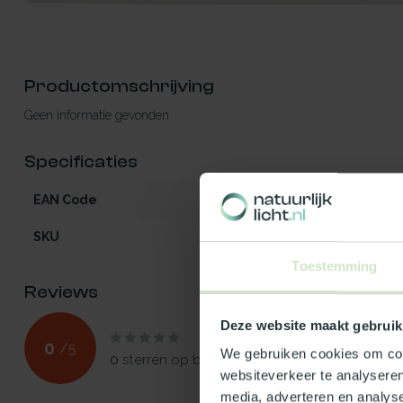
Productomschrijving
Geen informatie gevonden
Specificaties
EAN Code
541297082503
SKU
82503
Toestemming
Reviews
Deze website maakt gebruik
0
/
5
We gebruiken cookies om cont
0
sterren op basis van
0
beoordelingen
websiteverkeer te analyseren
media, adverteren en analys