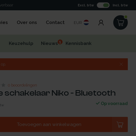
everbaar
Excl. btw
Incl. btw
vies
Over ons
Contact
EUR
1
Keuzehulp
Nieuws
Kennisbank
 op.
0 beoordelingen
 schakelaar Niko - Bluetooth
Op voorraad
btw
Toevoegen aan winkelwagen