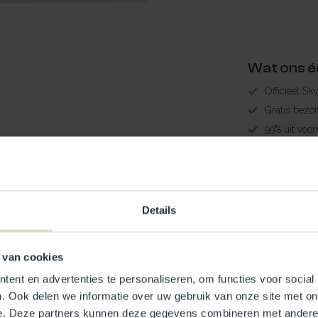
Wat ons é
Officieel Sk
Gratis bezo
99% uit voor
3-5 werkdag
6
Maak jouw
Details
TypeError: 
https://www.n
 van cookies
Je beoordeling toevoegen
ent en advertenties te personaliseren, om functies voor social
. Ook delen we informatie over uw gebruik van onze site met on
e. Deze partners kunnen deze gegevens combineren met andere i