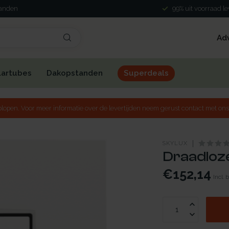
landen
99% uit voorraad l
Ad
lartubes
Dakopstanden
Superdeals
lopen. Voor meer informatie over de levertijden neem gerust contact met ons
SKYLUX
Draadloze
€152,14
Incl. 