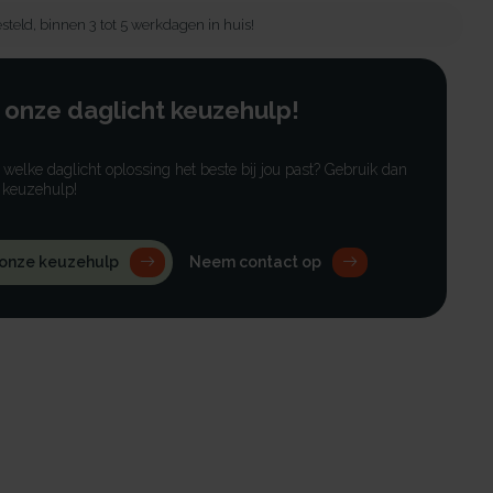
steld, binnen 3 tot 5 werkdagen in huis!
 onze daglicht keuzehulp!
r welke daglicht oplossing het beste bij jou past? Gebruik dan
 keuzehulp!
 onze keuzehulp
Neem contact op