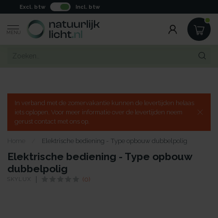
Excl. btw
Incl. btw
MENU
In verband met de zomervakantie kunnen de levertijden helaas
iets oplopen. Voor meer informatie over de levertijden neem
gerust contact met ons op.
Home
/
Elektrische bediening - Type opbouw dubbelpolig
Elektrische bediening - Type opbouw
dubbelpolig
SKYLUX
(0)