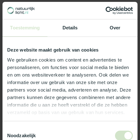
Productomschrijving
Toestemming
Details
Over
Specificaties
Reviews
Deze website maakt gebruik van cookies
We gebruiken cookies om content en advertenties te
personaliseren, om functies voor social media te bieden
Wat ons écht bijzonder maakt:
en om ons websiteverkeer te analyseren. Ook delen we
informatie over uw gebruik van onze site met onze
Officieel Skylux dealer!
partners voor social media, adverteren en analyse. Deze
Gratis bezorging in Nederland, m.u.v. de Waddeneilanden
partners kunnen deze gegevens combineren met andere
99% uit voorraad leverbaar
informatie die u aan ze heeft verstrekt of die ze hebben
3-5 werkdagen levertijd
verzameld op basis van uw gebruik van hun services.
Maak jouw bestelling compleet!
Toestemmingsselectie
Noodzakelijk
TypeError: Failed to fetch