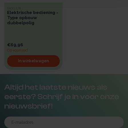
SKYLUX
Elektrische bediening -
Type opbouw
dubbelpolig
€69,96
Op voorraad
In winkelwagen
Altijd het laatste nieuws als
eerste? Schrijf je in voor onze
nieuwsbrief!