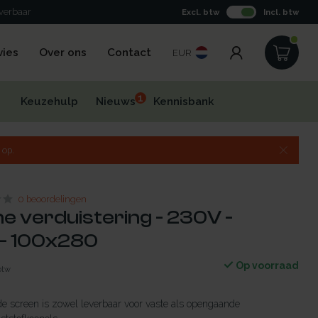
everbaar
Excl. btw
Incl. btw
vies
Over ons
Contact
EUR
1
Keuzehulp
Nieuws
Kennisbank
 op.
0 beoordelingen
he verduistering - 230V -
- 100x280
Op voorraad
 btw
de screen is zowel leverbaar voor vaste als opengaande