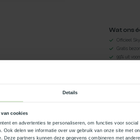
Wat ons é
Officieel Sk
Gratis bezo
99% uit voor
3-5 werkdag
Maak jouw
Details
TypeError: 
https://www.
 van cookies
Je beoordeling toevoegen
ent en advertenties te personaliseren, om functies voor social
. Ook delen we informatie over uw gebruik van onze site met on
e. Deze partners kunnen deze gegevens combineren met andere i