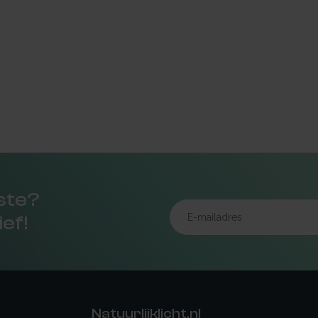
rste?
ief!
Natuurlijklicht.nl