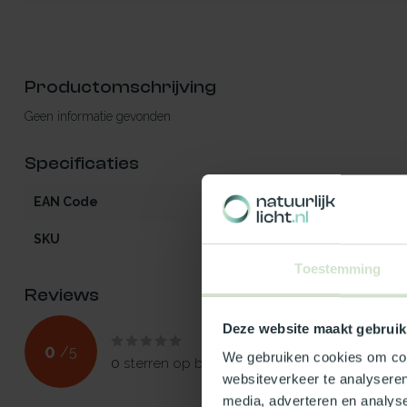
Productomschrijving
Geen informatie gevonden
Specificaties
EAN Code
5412970845225
SKU
84522
Toestemming
Reviews
Deze website maakt gebruik
0
/
5
We gebruiken cookies om cont
0
sterren op basis van
0
beoordelingen
websiteverkeer te analyseren
media, adverteren en analys