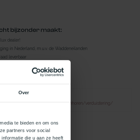
cht bijzonder maakt:
ylux dealer!
rging in Nederland, m.u.v. de Waddeneilanden
raad leverbaar
en levertijd
 bestelling compleet!
Over
Failed to fetch
natuurlijklicht.nl/platdakramen/toebehoren/verduistering/
 media te bieden en om ons
ze partners voor social
nformatie die u aan ze heeft