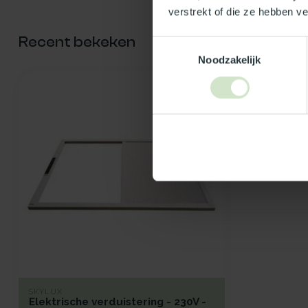
verstrekt of die ze hebben v
Recent bekeken
Toestemmingsselectie
Noodzakelijk
SKYLUX
Elektrische verduistering - 230V -