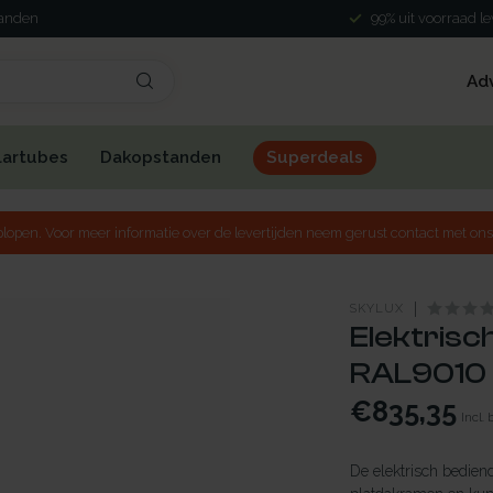
landen
99% uit voorraad l
Ad
lartubes
Dakopstanden
Superdeals
lopen. Voor meer informatie over de levertijden neem gerust contact met ons
SKYLUX
Elektrisc
RAL9010 
€835,35
Incl.
De elektrisch bedien