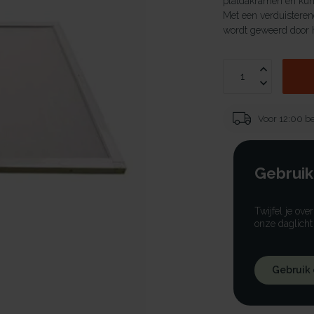
platdakramen en kuns
Met een verduisterend
wordt geweerd door h
Voor 12:00 be
Gebruik
Twijfel je ove
onze daglicht
Gebruik