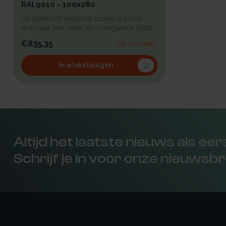
RAL9010 - 100x280
De elektrisch bediende screen is zowel
leverbaar voor vaste als opengaande platd...
€835,35
Op voorraad
In winkelwagen
Altijd het laatste nieuws als ee
Schrijf je in voor onze nieuwsbr