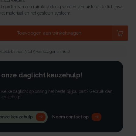
tstofkoepels.
 gordijn kan een ruimte volledig worden verduisterd. De lichtinval
et materiaal en het gesloten systeem.
Toevoegen aan winkelwagen
steld, binnen 3 tot 5 werkdagen in huis!
 onze daglicht keuzehulp!
r welke daglicht oplossing het beste bij jou past? Gebruik dan
 keuzehulp!
 onze keuzehulp
Neem contact op