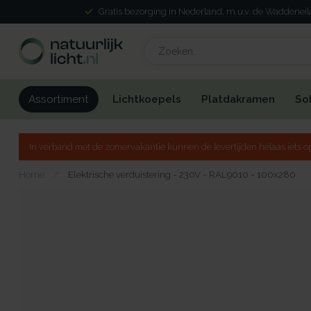
Gratis bezorging in Nederland, m.u.v. de Waddenei
Lichtkoepels
Platdakramen
So
Assortiment
In verband met de zomervakantie kunnen de levertijden helaas iets op
Home
/
Elektrische verduistering - 230V - RAL9010 - 100x280