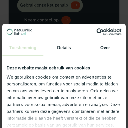
Gebruik onze keuzehulp
Neem contact op
Toestemming
Details
Over
Productomschrijving
Deze website maakt gebruik van cookies
Specificaties
We gebruiken cookies om content en advertenties te
personaliseren, om functies voor social media te bieden
Reviews
en om ons websiteverkeer te analyseren. Ook delen we
informatie over uw gebruik van onze site met onze
partners voor social media, adverteren en analyse. Deze
Wat ons écht bijzonder maakt:
partners kunnen deze gegevens combineren met andere
Officieel Skylux dealer!
informatie die u aan ze heeft verstrekt of die ze hebben
Gratis bezorging in Nederland, m.u.v. de Waddeneilanden
verzameld op basis van uw gebruik van hun services.