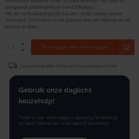
De elektrisch bediende screen is zowel leverbaar voor vaste als
opengaande platdakramen en kunststofkoepels.
Met een verduisterend gordijn kan een ruimte volledig worden
verduisterd. De lichtinval wordt geweerd door het materiaal en het
gesloten systeem.
Toevoegen aan winkelwagen
Voor 12:00 besteld, binnen 3 tot 5 werkdagen in huis!
Gebruik onze daglicht
keuzehulp!
Twijfel je over welke daglicht oplossing het beste bij
jou past? Gebruik dan onze daglicht keuzehulp!