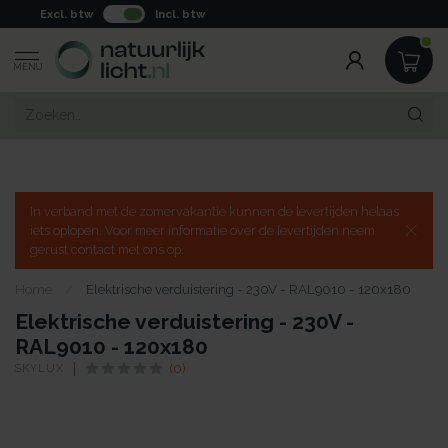
Excl. btw
Incl. btw
MENU
In verband met de zomervakantie kunnen de levertijden helaas
iets oplopen. Voor meer informatie over de levertijden neem
gerust contact met ons op.
Home
/
Elektrische verduistering - 230V - RAL9010 - 120x180
Elektrische verduistering - 230V -
RAL9010 - 120x180
SKYLUX
(0)