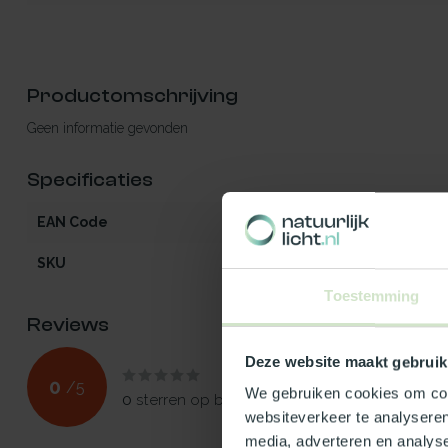
Productomschrijving
Geen informatie gevonden
Specificaties
EAN Code
5412970845324
SKU
84532
Toestemming
Reviews
Deze website maakt gebruik
0
/
5
We gebruiken cookies om cont
0
sterren op basis van
0
beoordelingen
websiteverkeer te analyseren
media, adverteren en analys