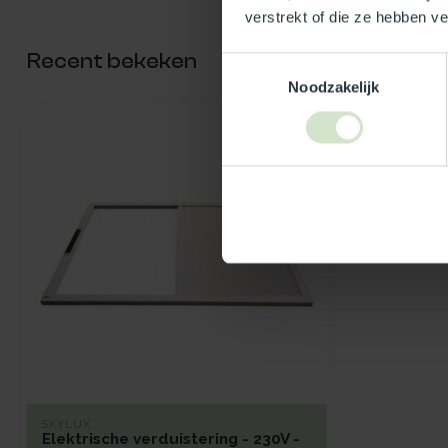
verstrekt of die ze hebben v
Recent bekeken
Toestemmingsselectie
Noodzakelijk
SKYLUX
Elektrische verduistering - 230V -