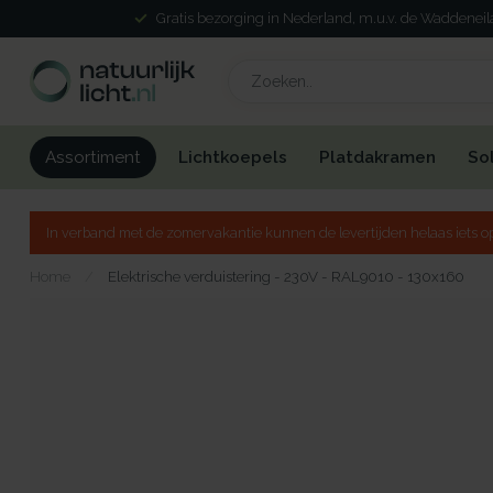
Gratis bezorging in Nederland, m.u.v. de Waddenei
Lichtkoepels
Platdakramen
So
Assortiment
In verband met de zomervakantie kunnen de levertijden helaas iets op
Home
/
Elektrische verduistering - 230V - RAL9010 - 130x160