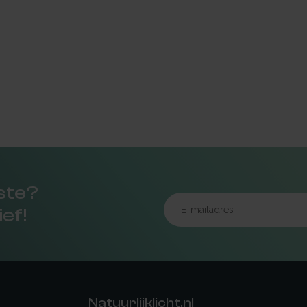
rste?
ief!
Natuurlijklicht.nl