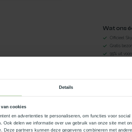
Wat ons é
Officieel Sk
Gratis bezo
99% uit voor
3-5 werkdag
Maak jouw
Details
TypeError: 
https://www.
 van cookies
Je beoordeling toevoegen
ent en advertenties te personaliseren, om functies voor social
. Ook delen we informatie over uw gebruik van onze site met on
e. Deze partners kunnen deze gegevens combineren met andere i