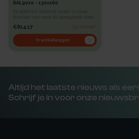
RAL9010 - 130x160
De elektrisch bediende screen is zowel
leverbaar voor vaste als opengaande platd...
€814,17
Op voorraad
In winkelwagen
Altijd het laatste nieuws als ee
Schrijf je in voor onze nieuwsbr