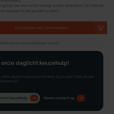
tstofkoepels.
 gordijn kan een ruimte volledig worden verduisterd. De lichtinval
et materiaal en het gesloten systeem.
Toevoegen aan winkelwagen
steld, binnen 3 tot 5 werkdagen in huis!
 onze daglicht keuzehulp!
r welke daglicht oplossing het beste bij jou past? Gebruik dan
 keuzehulp!
 onze keuzehulp
Neem contact op