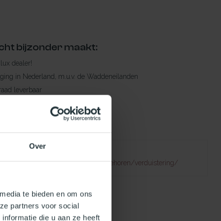
cht bijzonder maakt:
ylux dealer!
rging in Nederland, m.u.v. de Waddeneilanden
raad leverbaar
en levertijd
 bestelling compleet!
Over
Failed to fetch
natuurlijklicht.nl/platdakramen/toebehoren/verduistering/
 media te bieden en om ons
ze partners voor social
nformatie die u aan ze heeft