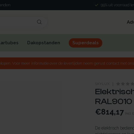
landen
99% uit voorraad l
Ad
lartubes
Dakopstanden
Superdeals
lopen. Voor meer informatie over de levertijden neem gerust contact met ons
SKYLUX
Elektrisc
RAL9010 
€814,17
Incl. 
De elektrisch bedien