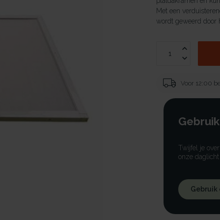
platdakramen en kuns
Met een verduisterend
wordt geweerd door h
Voor 12:00 be
Gebruik
Twijfel je ove
onze daglicht
Gebruik