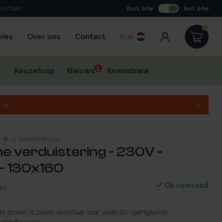
everbaar
Excl. btw
Incl. btw
vies
Over ons
Contact
EUR
1
Keuzehulp
Nieuws
Kennisbank
 op.
0 beoordelingen
he verduistering - 230V -
- 130x160
Op voorraad
btw
de screen is zowel leverbaar voor vaste als opengaande