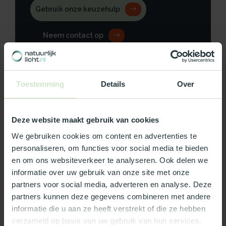
Gebruik onze keuzehulp
Neem contact op
Toestemming
Details
Over
Productomschrijving
Deze website maakt gebruik van cookies
Specificaties
We gebruiken cookies om content en advertenties te
personaliseren, om functies voor social media te bieden
Reviews
en om ons websiteverkeer te analyseren. Ook delen we
informatie over uw gebruik van onze site met onze
partners voor social media, adverteren en analyse. Deze
Wat ons écht bijzonder maakt:
partners kunnen deze gegevens combineren met andere
Officieel Skylux dealer!
informatie die u aan ze heeft verstrekt of die ze hebben
Gratis bezorging in Nederland, m.u.v. de Waddeneilanden
verzameld op basis van uw gebruik van hun services.