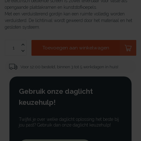
De electrisch bediende screen is zowel leverbaar voor vaste als
opengaande platdakramen en kunststofkoepels.
Met een verduisterend gordijn kan een ruimte volledig worden
verduisterd. De lichtinval wordt geweerd door het materiaal en het
gesloten systeem.
Toevoegen aan winkelwagen
Voor 12:00 besteld, binnen 3 tot 5 werkdagen in huis!
Gebruik onze daglicht
keuzehulp!
Twijfel je over welke daglicht oplossing het beste bij
jou past? Gebruik dan onze daglicht keuzehulp!