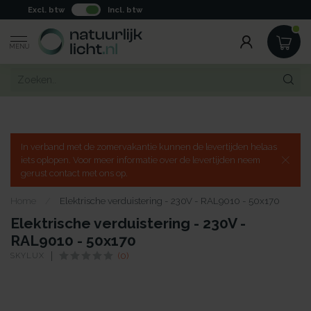
Excl. btw
Incl. btw
MENU
In verband met de zomervakantie kunnen de levertijden helaas
iets oplopen. Voor meer informatie over de levertijden neem
gerust contact met ons op.
Home
/
Elektrische verduistering - 230V - RAL9010 - 50x170
Elektrische verduistering - 230V -
RAL9010 - 50x170
SKYLUX
(0)