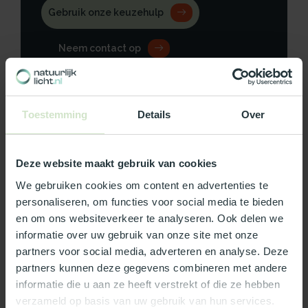
Gebruik onze keuzehulp
Neem contact op
Toestemming
Details
Over
Productomschrijving
Deze website maakt gebruik van cookies
Specificaties
We gebruiken cookies om content en advertenties te
personaliseren, om functies voor social media te bieden
Reviews
en om ons websiteverkeer te analyseren. Ook delen we
informatie over uw gebruik van onze site met onze
partners voor social media, adverteren en analyse. Deze
Wat ons écht bijzonder maakt:
partners kunnen deze gegevens combineren met andere
Officieel Skylux dealer!
informatie die u aan ze heeft verstrekt of die ze hebben
Gratis bezorging in Nederland, m.u.v. de Waddeneilanden
verzameld op basis van uw gebruik van hun services.