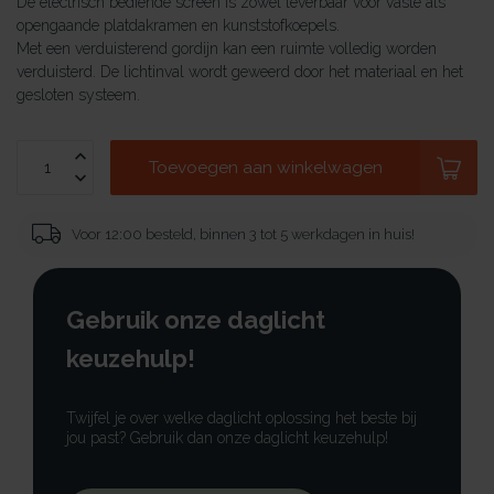
De electrisch bediende screen is zowel leverbaar voor vaste als
opengaande platdakramen en kunststofkoepels.
Met een verduisterend gordijn kan een ruimte volledig worden
verduisterd. De lichtinval wordt geweerd door het materiaal en het
gesloten systeem.
Toevoegen aan winkelwagen
Voor 12:00 besteld, binnen 3 tot 5 werkdagen in huis!
Gebruik onze daglicht
keuzehulp!
Twijfel je over welke daglicht oplossing het beste bij
jou past? Gebruik dan onze daglicht keuzehulp!