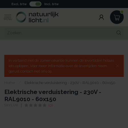
Excl. btw
Incl. btw
MENU
In verband met de zomervakantie kunnen de levertijden helaas
iets oplopen. Voor meer informatie over de levertijden neem
gerust contact met ons op.
Home
/
Elektrische verduistering - 230V - RAL9010 - 60x150
Elektrische verduistering - 230V -
RAL9010 - 60x150
SKYLUX
(0)