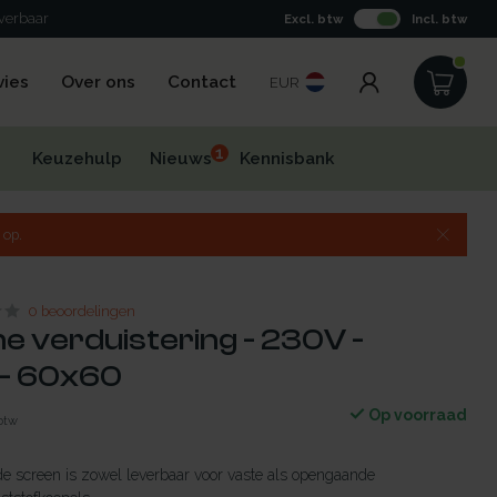
everbaar
Excl. btw
Incl. btw
vies
Over ons
Contact
EUR
1
Keuzehulp
Nieuws
Kennisbank
 op.
0 beoordelingen
he verduistering - 230V -
- 60x60
Op voorraad
 btw
de screen is zowel leverbaar voor vaste als opengaande