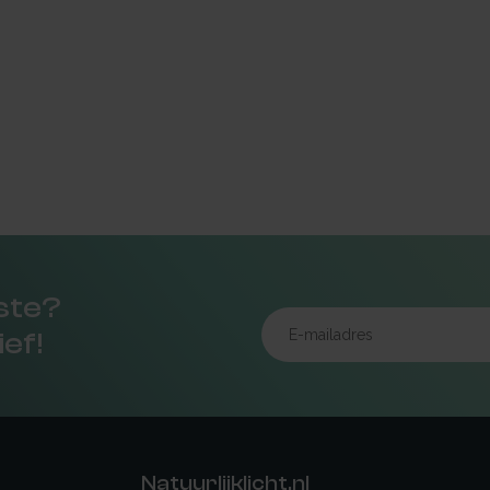
rste?
ief!
Natuurlijklicht.nl