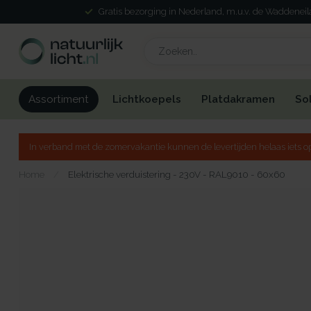
Gratis bezorging in Nederland, m.u.v. de Waddenei
Lichtkoepels
Platdakramen
So
Assortiment
In verband met de zomervakantie kunnen de levertijden helaas iets op
Home
/
Elektrische verduistering - 230V - RAL9010 - 60x60