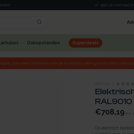
landen
99% uit voorraad l
Ad
lartubes
Dakopstanden
Superdeals
lopen. Voor meer informatie over de levertijden neem gerust contact met ons
SKYLUX
Elektrisc
RAL9010 
€708,19
Incl.
De electrisch bedien