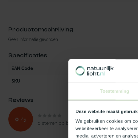
Productomschrijving
Geen informatie gevonden
Specificaties
EAN Code
541297078100
SKU
78100
Toestemming
Reviews
Deze website maakt gebruik
0
/
5
We gebruiken cookies om cont
0
sterren op basis van
0
beoordelingen
websiteverkeer te analyseren
media, adverteren en analys