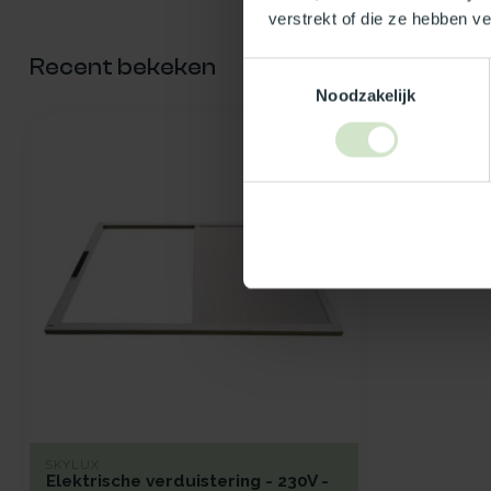
verstrekt of die ze hebben v
Recent bekeken
Toestemmingsselectie
Noodzakelijk
SKYLUX
Elektrische verduistering - 230V -