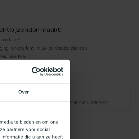
cht bijzonder maakt:
ylux dealer!
rging in Nederland, m.u.v. de Waddeneilanden
raad leverbaar
en levertijd
 bestelling compleet!
Over
Failed to fetch
atuurlijklicht.nl/lichtkoepels/toebehoren/verduistering/
 media te bieden en om ons
ze partners voor social
nformatie die u aan ze heeft