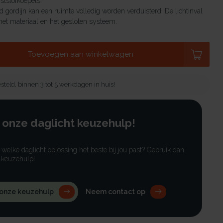
tstofkoepels.
 gordijn kan een ruimte volledig worden verduisterd. De lichtinval
et materiaal en het gesloten systeem.
Toevoegen aan winkelwagen
steld, binnen 3 tot 5 werkdagen in huis!
 onze daglicht keuzehulp!
r welke daglicht oplossing het beste bij jou past? Gebruik dan
 keuzehulp!
 onze keuzehulp
Neem contact op