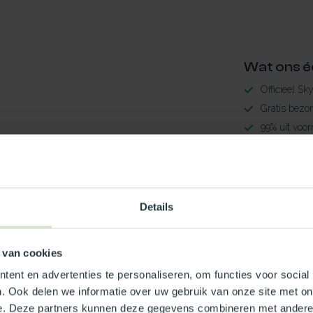
Wat ons é
Officieel Sk
Gratis bezo
99% uit voor
3-5 werkdag
4
Maak jouw
Details
TypeError: 
https://www.n
 van cookies
Je beoordeling toevoegen
ent en advertenties te personaliseren, om functies voor social
. Ook delen we informatie over uw gebruik van onze site met on
e. Deze partners kunnen deze gegevens combineren met andere i