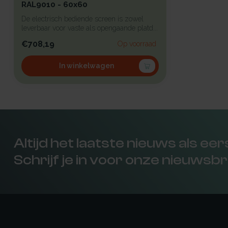
RAL9010 - 60x60
De electrisch bediende screen is zowel
leverbaar voor vaste als opengaande platd...
€708,19
Op voorraad
In winkelwagen
Altijd het laatste nieuws als ee
Schrijf je in voor onze nieuwsbr