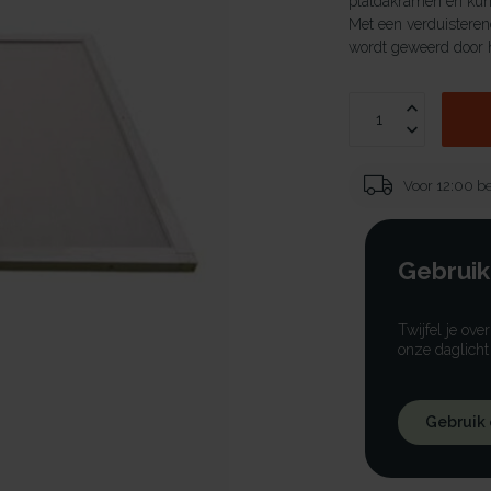
platdakramen en kuns
Met een verduisterend
wordt geweerd door h
Voor 12:00 be
Gebruik
Twijfel je ove
onze daglicht
Gebruik