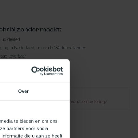
cht bijzonder maakt:
ylux dealer!
rging in Nederland, m.u.v. de Waddeneilanden
raad leverbaar
en levertijd
 bestelling compleet!
Over
Failed to fetch
atuurlijklicht.nl/lichtkoepels/toebehoren/verduistering/
 media te bieden en om ons
ze partners voor social
nformatie die u aan ze heeft