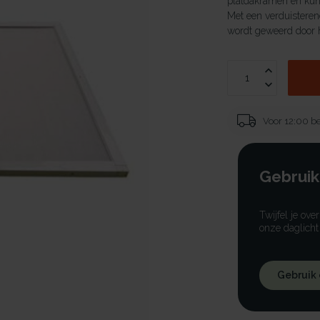
platdakramen en kuns
Met een verduisterend
wordt geweerd door h
Voor 12:00 be
Gebruik
Twijfel je ove
onze daglicht
Gebruik