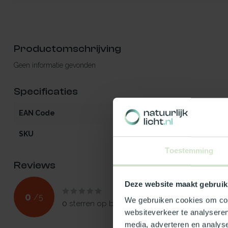
Productomschrijving
Geen informatie gevonden
Specificaties
EAN Code
541297084503
SKU
84503
Toestemming
Reviews
Deze website maakt gebruik
0
/
5
We gebruiken cookies om cont
0
sterren op basis van
0
beoordelingen
websiteverkeer te analyseren
media, adverteren en analys