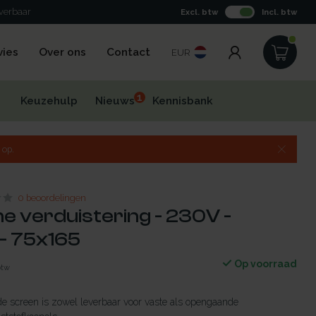
everbaar
Excl. btw
Incl. btw
vies
Over ons
Contact
EUR
1
Keuzehulp
Nieuws
Kennisbank
 op.
0 beoordelingen
he verduistering - 230V -
- 75x165
Op voorraad
btw
de screen is zowel leverbaar voor vaste als opengaande