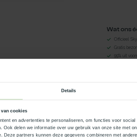
Wat ons é
Officieel Sk
Gratis bezo
99% uit voor
3-5 werkdag
4
Maak jouw
Details
TypeError: 
https://www.n
 van cookies
Je beoordeling toevoegen
ent en advertenties te personaliseren, om functies voor social
. Ook delen we informatie over uw gebruik van onze site met on
e. Deze partners kunnen deze gegevens combineren met andere i