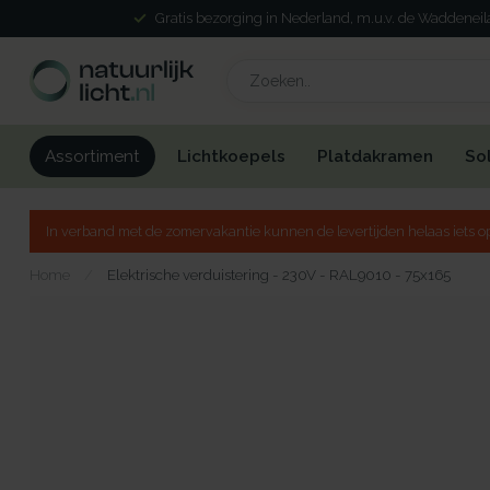
Gratis bezorging in Nederland, m.u.v. de Waddenei
Lichtkoepels
Platdakramen
So
Assortiment
In verband met de zomervakantie kunnen de levertijden helaas iets op
Home
/
Elektrische verduistering - 230V - RAL9010 - 75x165