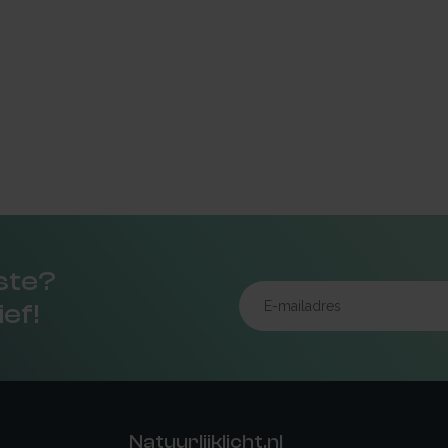
rste?
ief!
Natuurlijklicht.nl