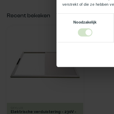
verstrekt of die ze hebben v
Recent bekeken
Toestemmingsselectie
Noodzakelijk
SKYLUX
Elektrische verduistering - 230V -