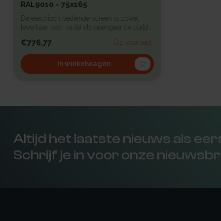
RAL9010 - 75x165
De electrisch bediende screen is zowel
leverbaar voor vaste als opengaande platd...
€776,77
Op voorraad
In winkelwagen
Altijd het laatste nieuws als ee
Schrijf je in voor onze nieuwsbr