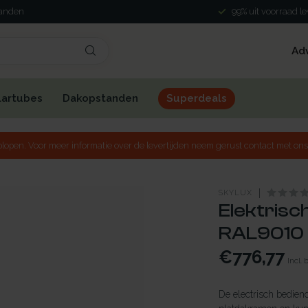
landen
99% uit voorraad l
Ad
lartubes
Dakopstanden
Superdeals
lopen. Voor meer informatie over de levertijden neem gerust contact met ons
SKYLUX
Elektrisc
RAL9010 
€776,77
Incl. 
De electrisch bedien