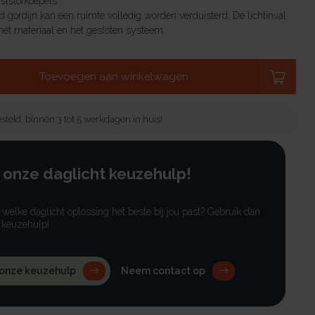
tstofkoepels.
 gordijn kan een ruimte volledig worden verduisterd. De lichtinval
et materiaal en het gesloten systeem.
Toevoegen aan winkelwagen
steld, binnen 3 tot 5 werkdagen in huis!
 onze daglicht keuzehulp!
r welke daglicht oplossing het beste bij jou past? Gebruik dan
 keuzehulp!
 onze keuzehulp
Neem contact op