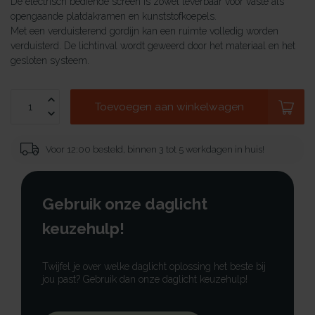
De electrisch bediende screen is zowel leverbaar voor vaste als
opengaande platdakramen en kunststofkoepels.
Met een verduisterend gordijn kan een ruimte volledig worden
verduisterd. De lichtinval wordt geweerd door het materiaal en het
gesloten systeem.
Toevoegen aan winkelwagen
Voor 12:00 besteld, binnen 3 tot 5 werkdagen in huis!
Gebruik onze daglicht
keuzehulp!
Twijfel je over welke daglicht oplossing het beste bij
jou past? Gebruik dan onze daglicht keuzehulp!