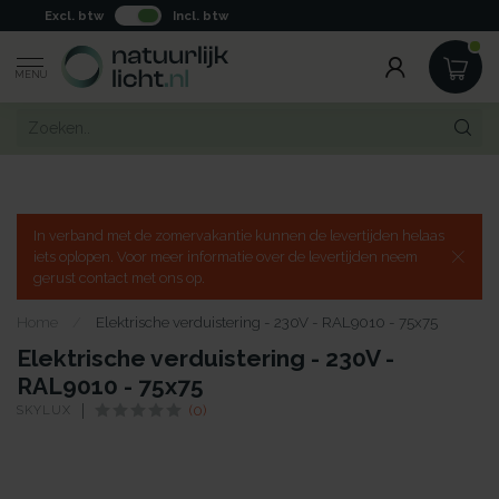
Excl. btw
Incl. btw
MENU
In verband met de zomervakantie kunnen de levertijden helaas
iets oplopen. Voor meer informatie over de levertijden neem
gerust contact met ons op.
Home
/
Elektrische verduistering - 230V - RAL9010 - 75x75
Elektrische verduistering - 230V -
RAL9010 - 75x75
SKYLUX
(0)