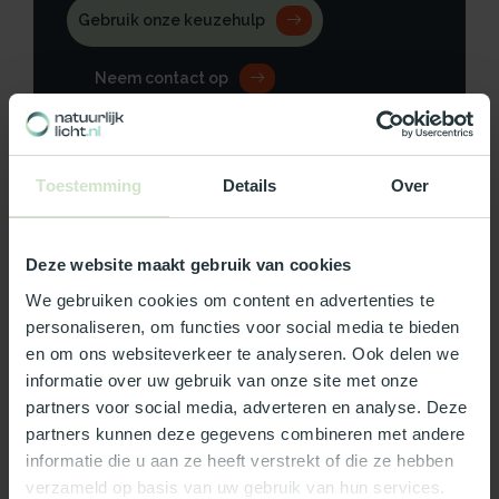
Gebruik onze keuzehulp
Neem contact op
Toestemming
Details
Over
Productomschrijving
Deze website maakt gebruik van cookies
Specificaties
We gebruiken cookies om content en advertenties te
personaliseren, om functies voor social media te bieden
Reviews
en om ons websiteverkeer te analyseren. Ook delen we
informatie over uw gebruik van onze site met onze
partners voor social media, adverteren en analyse. Deze
Wat ons écht bijzonder maakt:
partners kunnen deze gegevens combineren met andere
Officieel Skylux dealer!
informatie die u aan ze heeft verstrekt of die ze hebben
Gratis bezorging in Nederland, m.u.v. de Waddeneilanden
verzameld op basis van uw gebruik van hun services.