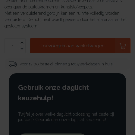
De electrisch bediende screen is zowel leverbaar voor vaste als
opengaande platdakramen en kunststofkoepels.
Met een verduisterend gordijn kan een ruimte volledig worden
verduisterd. De lichtinval wordt geweerd door het materiaal en het
gesloten systeem.
Toevoegen aan winkelwagen
Voor 12:00 besteld, binnen 3 tot 5 werkdagen in huis!
Gebruik onze daglicht
keuzehulp!
Twijfel je over welke daglicht oplossing het beste bij
jou past? Gebruik dan onze daglicht keuzehulp!