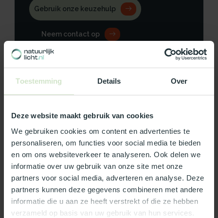
Gebruik onze keuzehulp
Neem contact op
Toestemming
Details
Over
Productomschrijving
Deze website maakt gebruik van cookies
Specificaties
We gebruiken cookies om content en advertenties te
personaliseren, om functies voor social media te bieden
Reviews
en om ons websiteverkeer te analyseren. Ook delen we
informatie over uw gebruik van onze site met onze
partners voor social media, adverteren en analyse. Deze
Wat ons écht bijzonder maakt:
partners kunnen deze gegevens combineren met andere
Officieel Skylux dealer!
informatie die u aan ze heeft verstrekt of die ze hebben
Gratis bezorging in Nederland, m.u.v. de Waddeneilanden
verzameld op basis van uw gebruik van hun services.