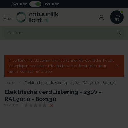
Excl. btw
Incl. btw
MENU
In verband met de zomervakantie kunnen de levertijden helaas
iets oplopen. Voor meer informatie over de levertijden neem
gerust contact met ons op.
Home
/
Elektrische verduistering - 230V - RAL9010 - 80x130
Elektrische verduistering - 230V -
RAL9010 - 80x130
SKYLUX
(0)