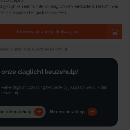
tstofkoepels.
 gordijn kan een ruimte volledig worden verduisterd. De lichtinval
et materiaal en het gesloten systeem.
Toevoegen aan winkelwagen
steld, binnen 3 tot 5 werkdagen in huis!
 onze daglicht keuzehulp!
r welke daglicht oplossing het beste bij jou past? Gebruik dan
 keuzehulp!
 onze keuzehulp
Neem contact op