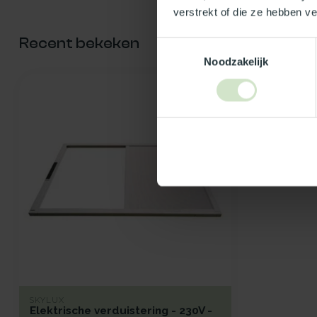
verstrekt of die ze hebben v
Recent bekeken
Toestemmingsselectie
Noodzakelijk
SKYLUX
Elektrische verduistering - 230V -