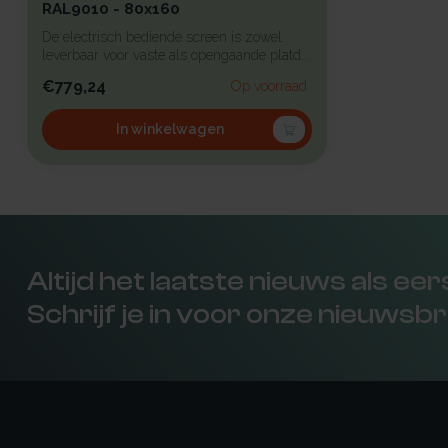
RAL9010 - 80x160
De electrisch bediende screen is zowel
leverbaar voor vaste als opengaande platd...
€779,24
Op voorraad
In winkelwagen
Altijd het laatste nieuws als ee
Schrijf je in voor onze nieuwsbr