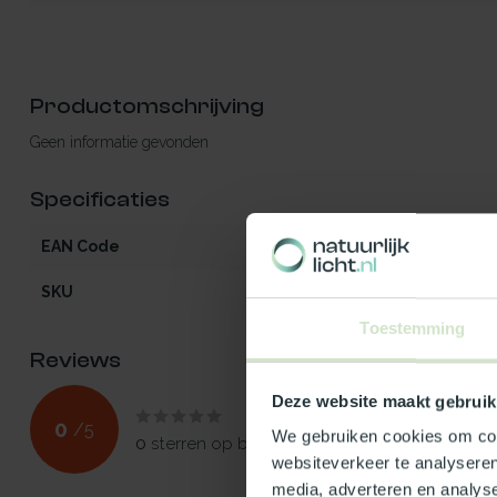
Productomschrijving
Geen informatie gevonden
Specificaties
EAN Code
541297084508
SKU
84508
Toestemming
Reviews
Deze website maakt gebruik
0
/
5
We gebruiken cookies om cont
0
sterren op basis van
0
beoordelingen
websiteverkeer te analyseren
media, adverteren en analys