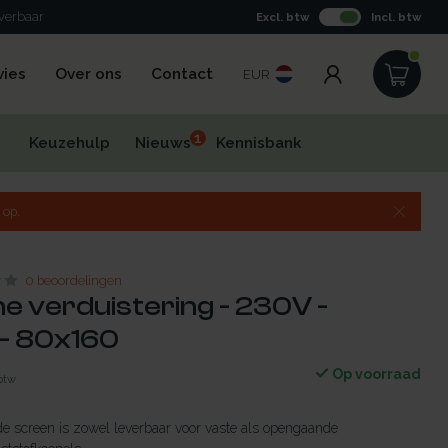
everbaar
Excl. btw
Incl. btw
vies
Over ons
Contact
EUR
1
Keuzehulp
Nieuws
Kennisbank
 op.
0 beoordelingen
he verduistering - 230V -
- 80x160
Op voorraad
 btw
de screen is zowel leverbaar voor vaste als opengaande