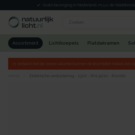
Gratis bezorging in Nederland, m.u.v. de Waddenei
Lichtkoepels
Platdakramen
So
Assortiment
In verband met de zomervakantie kunnen de levertijden helaas iets op
Home
/
Elektrische verduistering - 230V - RAL9010 - 80x160