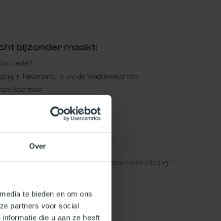
cht bijzonder maakt:
ylux dealer!
rging in Nederland, m.u.v. de Waddeneilanden
raad leverbaar
en levertijd
 bestelling compleet!
Over
Failed to fetch
atuurlijklicht.nl/lichtkoepels/toebehoren/verduistering/
 media te bieden en om ons
ze partners voor social
nformatie die u aan ze heeft