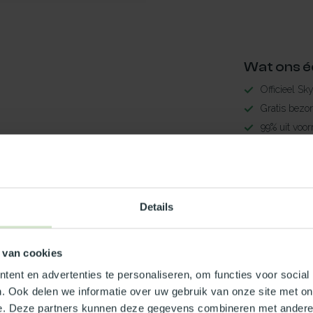
Wat ons é
Officieel Sk
Gratis bezo
99% uit voor
3-5 werkdag
9
Maak jouw
Details
TypeError: 
https://www.n
 van cookies
Je beoordeling toevoegen
ent en advertenties te personaliseren, om functies voor social
. Ook delen we informatie over uw gebruik van onze site met on
e. Deze partners kunnen deze gegevens combineren met andere i