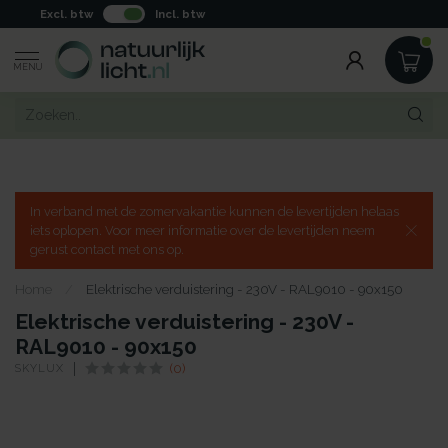
Excl. btw
Incl. btw
MENU
In verband met de zomervakantie kunnen de levertijden helaas
iets oplopen. Voor meer informatie over de levertijden neem
gerust contact met ons op.
Home
/
Elektrische verduistering - 230V - RAL9010 - 90x150
Elektrische verduistering - 230V -
RAL9010 - 90x150
SKYLUX
(0)