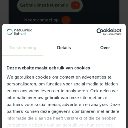
Gebruik onze keuzehulp
Neem contact op
Toestemming
Details
Over
Productomschrijving
Deze website maakt gebruik van cookies
Specificaties
We gebruiken cookies om content en advertenties te
personaliseren, om functies voor social media te bieden
Reviews
en om ons websiteverkeer te analyseren. Ook delen we
informatie over uw gebruik van onze site met onze
partners voor social media, adverteren en analyse. Deze
Wat ons écht bijzonder maakt:
partners kunnen deze gegevens combineren met andere
Officieel Skylux dealer!
informatie die u aan ze heeft verstrekt of die ze hebben
Gratis bezorging in Nederland, m.u.v. de Waddeneilanden
verzameld op basis van uw gebruik van hun services.