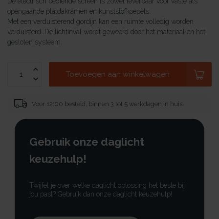
De electrisch bediende screen is zowel leverbaar voor vaste als
opengaande platdakramen en kunststofkoepels.
Met een verduisterend gordijn kan een ruimte volledig worden
verduisterd. De lichtinval wordt geweerd door het materiaal en het
gesloten systeem.
Toevoegen aan winkelwagen
Voor 12:00 besteld, binnen 3 tot 5 werkdagen in huis!
Gebruik onze daglicht
keuzehulp!
Twijfel je over welke daglicht oplossing het beste bij
jou past? Gebruik dan onze daglicht keuzehulp!