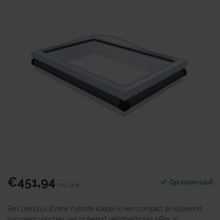
€451,94
Op voorraad
Incl. btw
Een Lemolux iDome hybride koepel is een compact en isolerend
pvc-raam voorzien van isolerend veiligheidsglas HR++, in