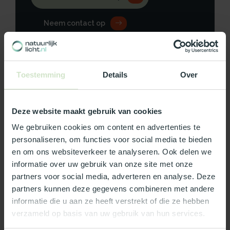
Neem contact op
Toestemming
Details
Over
Productomschrijving
Deze website maakt gebruik van cookies
Specificaties
We gebruiken cookies om content en advertenties te
Reviews
personaliseren, om functies voor social media te bieden
en om ons websiteverkeer te analyseren. Ook delen we
informatie over uw gebruik van onze site met onze
Wat ons écht bijzonder maakt:
partners voor social media, adverteren en analyse. Deze
partners kunnen deze gegevens combineren met andere
Officieel Skylux dealer!
informatie die u aan ze heeft verstrekt of die ze hebben
Gratis bezorging in Nederland, m.u.v. de Waddeneilanden
verzameld op basis van uw gebruik van hun services.
99% uit voorraad leverbaar