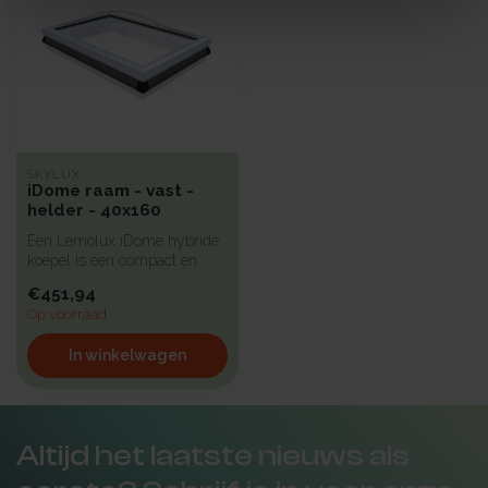
SKYLUX
iDome raam - vast -
helder - 40x160
Een Lemolux iDome hybride
koepel is een compact en
isolerend pvc-raam voorzien
€451,94
v...
Op voorraad
In winkelwagen
Altijd het laatste nieuws als