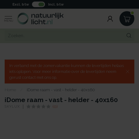
Excl. btw
Incl. btw
MENU
In verband met de zomervakantie kunnen de levertijden helaas
iets oplopen. Voor meer informatie over de levertijden neem
gerust contact met ons op.
Home
/
iDome raam - vast - helder - 40x160
iDome raam - vast - helder - 40x160
SKYLUX
(0)