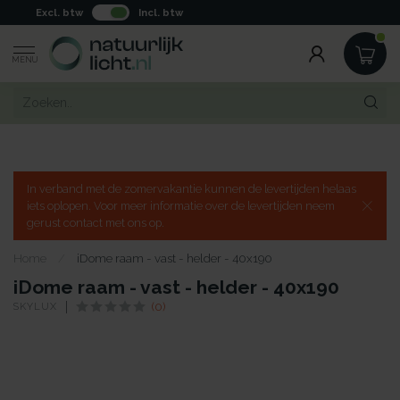
Excl. btw
Incl. btw
MENU
In verband met de zomervakantie kunnen de levertijden helaas
iets oplopen. Voor meer informatie over de levertijden neem
gerust contact met ons op.
Home
/
iDome raam - vast - helder - 40x190
iDome raam - vast - helder - 40x190
SKYLUX
(0)