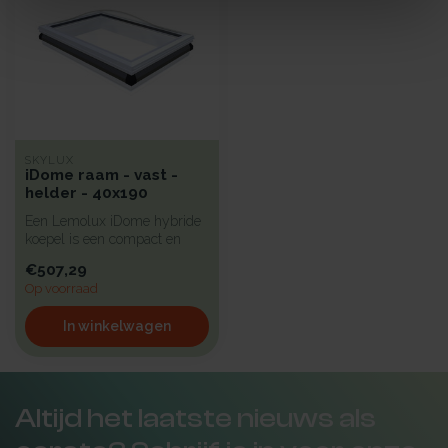
SKYLUX
iDome raam - vast -
helder - 40x190
Een Lemolux iDome hybride
koepel is een compact en
isolerend pvc-raam voorzien
€507,29
v...
Op voorraad
In winkelwagen
Altijd het laatste nieuws als