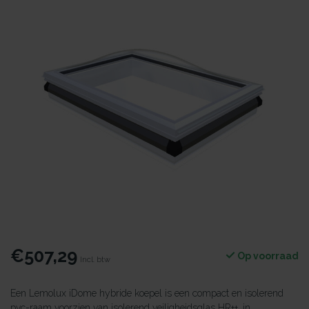
€507,29
Op voorraad
Incl. btw
Een Lemolux iDome hybride koepel is een compact en isolerend
pvc-raam voorzien van isolerend veiligheidsglas HR++, in