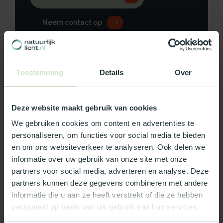
Neem contact op
Toestemming
Details
Over
Productomschrijving
Deze website maakt gebruik van cookies
Specificaties
We gebruiken cookies om content en advertenties te
Reviews
personaliseren, om functies voor social media te bieden
en om ons websiteverkeer te analyseren. Ook delen we
informatie over uw gebruik van onze site met onze
Wat ons écht bijzonder maakt:
partners voor social media, adverteren en analyse. Deze
partners kunnen deze gegevens combineren met andere
Officieel Skylux dealer!
informatie die u aan ze heeft verstrekt of die ze hebben
Gratis bezorging in Nederland, m.u.v. de Waddeneilanden
verzameld op basis van uw gebruik van hun services.
99% uit voorraad leverbaar