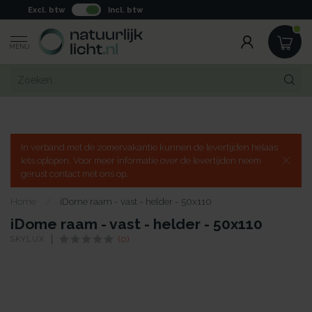
Excl. btw
Incl. btw
MENU
In verband met de zomervakantie kunnen de levertijden helaas
iets oplopen. Voor meer informatie over de levertijden neem
gerust contact met ons op.
Home
/
iDome raam - vast - helder - 50x110
iDome raam - vast - helder - 50x110
SKYLUX
(0)