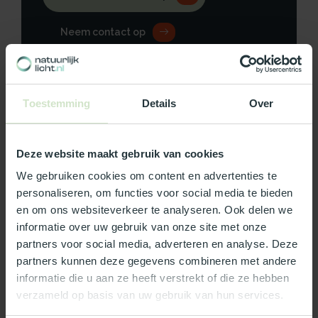
Neem contact op
Toestemming
Details
Over
Productomschrijving
Deze website maakt gebruik van cookies
Specificaties
We gebruiken cookies om content en advertenties te
Reviews
personaliseren, om functies voor social media te bieden
en om ons websiteverkeer te analyseren. Ook delen we
informatie over uw gebruik van onze site met onze
Wat ons écht bijzonder maakt:
partners voor social media, adverteren en analyse. Deze
partners kunnen deze gegevens combineren met andere
Officieel Skylux dealer!
informatie die u aan ze heeft verstrekt of die ze hebben
Gratis bezorging in Nederland, m.u.v. de Waddeneilanden
verzameld op basis van uw gebruik van hun services.
99% uit voorraad leverbaar