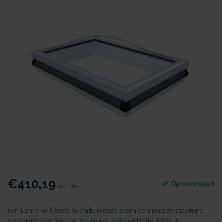
€410,19
Op voorraad
Incl. btw
Een Lemolux iDome hybride koepel is een compact en isolerend
pvc-raam voorzien van isolerend veiligheidsglas HR++, in