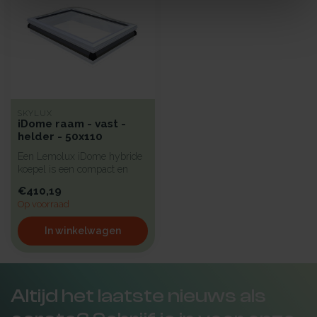
SKYLUX
iDome raam - vast -
helder - 50x110
Een Lemolux iDome hybride
koepel is een compact en
isolerend pvc-raam voorzien
€410,19
v...
Op voorraad
In winkelwagen
Altijd het laatste nieuws als