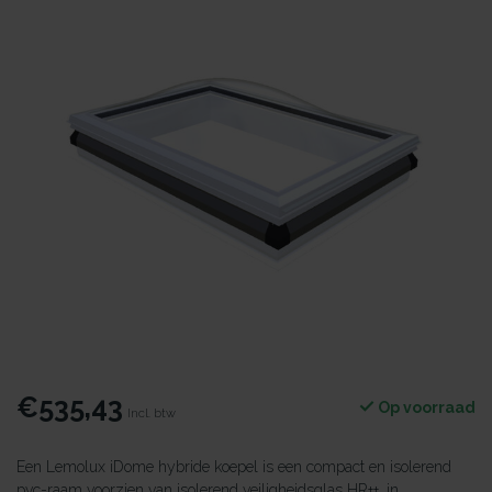
€535,43
Op voorraad
Incl. btw
Een Lemolux iDome hybride koepel is een compact en isolerend
pvc-raam voorzien van isolerend veiligheidsglas HR++, in