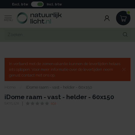
Excl. btw
Incl. btw
MENU
In verband met de zomervakantie kunnen de levertijden helaas
iets oplopen. Voor meer informatie over de levertijden neem
gerust contact met ons op.
Home
/
iDome raam - vast - helder - 60x150
iDome raam - vast - helder - 60x150
SKYLUX
(0)