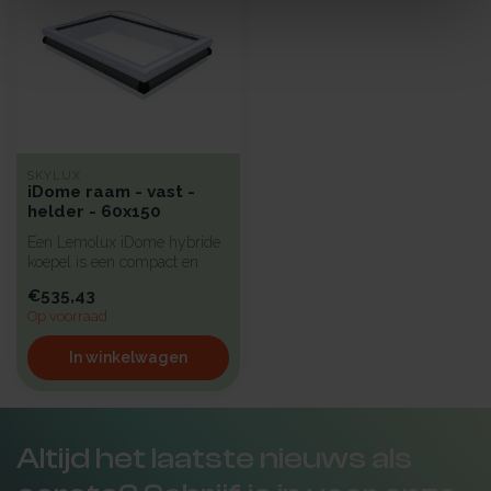
SKYLUX
iDome raam - vast -
helder - 60x150
Een Lemolux iDome hybride
koepel is een compact en
isolerend pvc-raam voorzien
€535,43
v...
Op voorraad
In winkelwagen
Altijd het laatste nieuws als