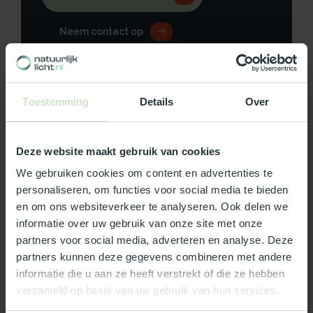
Neem contact op
Toestemming
Details
Over
Productomschrijving
Deze website maakt gebruik van cookies
Specificaties
We gebruiken cookies om content en advertenties te
Reviews
personaliseren, om functies voor social media te bieden
en om ons websiteverkeer te analyseren. Ook delen we
informatie over uw gebruik van onze site met onze
Wat ons écht bijzonder maakt:
partners voor social media, adverteren en analyse. Deze
partners kunnen deze gegevens combineren met andere
Officieel Skylux dealer!
informatie die u aan ze heeft verstrekt of die ze hebben
Gratis bezorging in Nederland, m.u.v. de Waddeneilanden
verzameld op basis van uw gebruik van hun services.
99% uit voorraad leverbaar