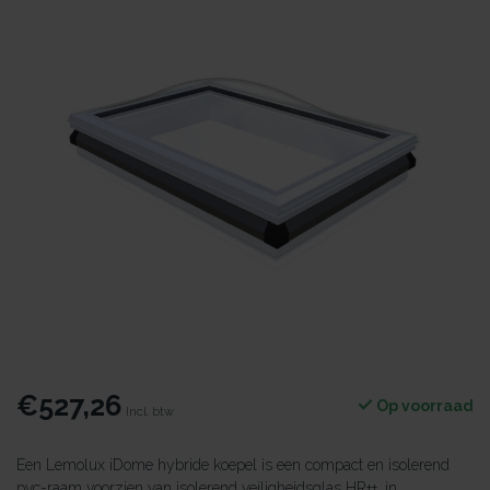
€527,26
Op voorraad
Incl. btw
Een Lemolux iDome hybride koepel is een compact en isolerend
pvc-raam voorzien van isolerend veiligheidsglas HR++, in