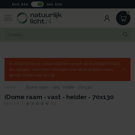
Excl. btw
Incl. btw
MENU
In verband met de zomervakantie kunnen de levertijden helaas
iets oplopen. Voor meer informatie over de levertijden neem
gerust contact met ons op.
Home
/
iDome raam - vast - helder - 70x130
iDome raam - vast - helder - 70x130
SKYLUX
(0)