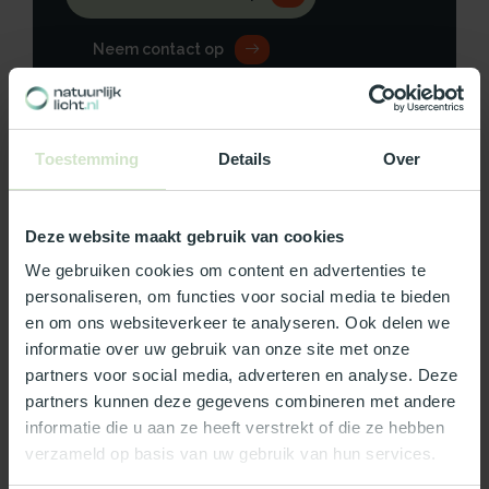
Neem contact op
Toestemming
Details
Over
Productomschrijving
Deze website maakt gebruik van cookies
Specificaties
We gebruiken cookies om content en advertenties te
Reviews
personaliseren, om functies voor social media te bieden
en om ons websiteverkeer te analyseren. Ook delen we
informatie over uw gebruik van onze site met onze
Wat ons écht bijzonder maakt:
partners voor social media, adverteren en analyse. Deze
partners kunnen deze gegevens combineren met andere
Officieel Skylux dealer!
informatie die u aan ze heeft verstrekt of die ze hebben
Gratis bezorging in Nederland, m.u.v. de Waddeneilanden
verzameld op basis van uw gebruik van hun services.
99% uit voorraad leverbaar