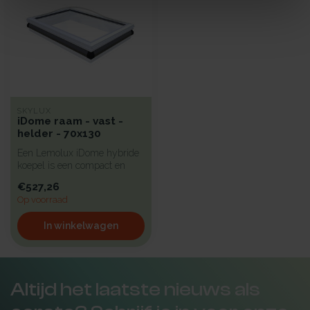
SKYLUX
iDome raam - vast -
helder - 70x130
Een Lemolux iDome hybride
koepel is een compact en
isolerend pvc-raam voorzien
€527,26
v...
Op voorraad
In winkelwagen
Altijd het laatste nieuws als