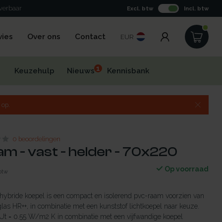
everbaar
Excl. btw
Incl. btw
vies
Over ons
Contact
EUR
1
Keuzehulp
Nieuws
Kennisbank
 op.
0 beoordelingen
m - vast - helder - 70x220
Op voorraad
 btw
ybride koepel is een compact en isolerend pvc-raam voorzien van
glas HR++, in combinatie met een kunststof lichtkoepel naar keuze.
 Ut = 0.55 W/m2 K in combinatie met een vijfwandige koepel