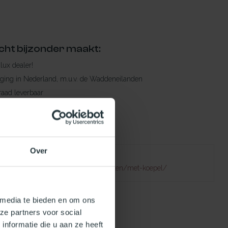
cht bijzonder maakt:
ylux dealer!
rging in Nederland, m.u.v. de Waddeneilanden
raad leverbaar
en levertijd
 bestelling compleet!
Over
Failed to fetch
natuurlijklicht.nl/platdakramen/soorten/met-koepel/
 media te bieden en om ons
ze partners voor social
nformatie die u aan ze heeft