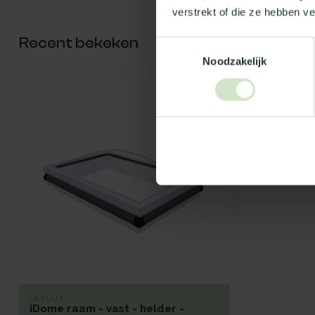
verstrekt of die ze hebben v
Recent bekeken
Toestemmingsselectie
Noodzakelijk
SKYLUX
iDome raam - vast - helder -