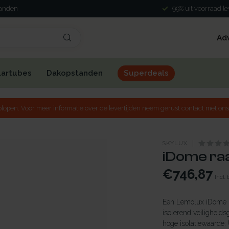
landen
99% uit voorraad l
Ad
lartubes
Dakopstanden
Superdeals
lopen. Voor meer informatie over de levertijden neem gerust contact met ons
SKYLUX
iDome raa
€746,87
Incl.
Een Lemolux iDome h
isolerend veiligheids
hoge isolatiewaarde: