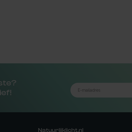
rste?
ief!
Natuurlijklicht.nl