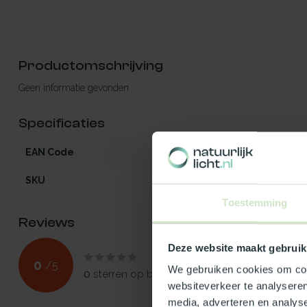
Productomschrijving
Geen informatie gevonden
Specificaties
EAN Code
5412970839323
SKU
83932
Toestemming
Reviews
Deze website maakt gebruik
0
/
5
We gebruiken cookies om cont
0
sterren op basis van
0
beoordelingen
websiteverkeer te analyseren
media, adverteren en analys