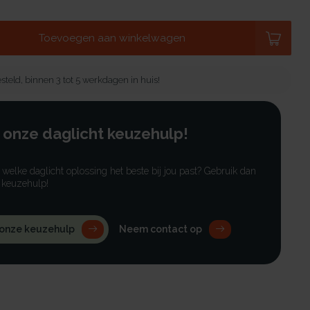
Toevoegen aan winkelwagen
steld, binnen 3 tot 5 werkdagen in huis!
 onze daglicht keuzehulp!
r welke daglicht oplossing het beste bij jou past? Gebruik dan
 keuzehulp!
 onze keuzehulp
Neem contact op