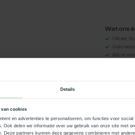
Wat ons é
Officieel Sk
Gratis bezo
99% uit voor
3-5 werkdag
Maak jouw
Details
TypeError: 
https://www.
 van cookies
Je beoordeling toevoegen
ent en advertenties te personaliseren, om functies voor social
. Ook delen we informatie over uw gebruik van onze site met on
e. Deze partners kunnen deze gegevens combineren met andere i