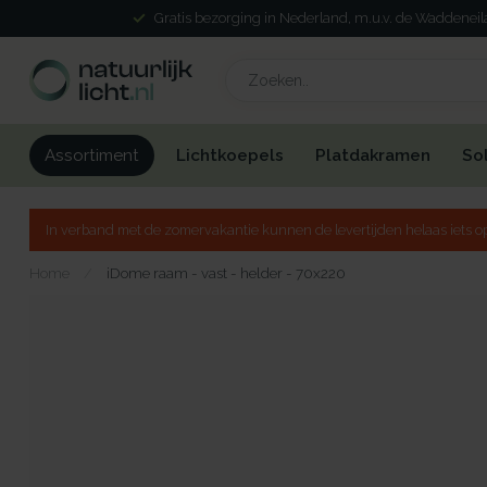
Gratis bezorging in Nederland, m.u.v. de Waddenei
Lichtkoepels
Platdakramen
So
Assortiment
In verband met de zomervakantie kunnen de levertijden helaas iets op
Home
/
iDome raam - vast - helder - 70x220