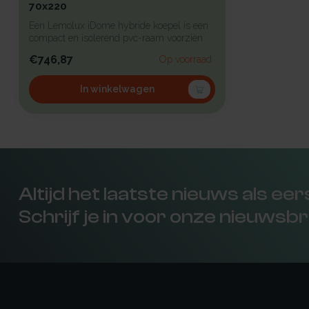
70x220
Een Lemolux iDome hybride koepel is een
compact en isolerend pvc-raam voorzien
v...
€746,87
Op voorraad
In winkelwagen
Altijd het laatste nieuws als ee
Schrijf je in voor onze nieuwsbr