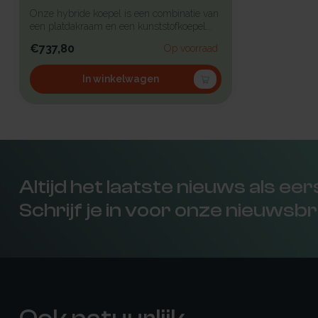
Onze hybride koepel is een combinatie van
een platdakraam en een kunststofkoepel...
€737,80
Op voorraad
In winkelwagen
Altijd het laatste nieuws als ee
Schrijf je in voor onze nieuwsbr