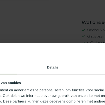
Wat ons é
Officieel Sk
Gratis bezo
99% uit voor
3-5 werkdag
Maak jouw
Details
TypeError: 
https://www.
 van cookies
ent en advertenties te personaliseren, om functies voor social
Je beoordeling toevoegen
. Ook delen we informatie over uw gebruik van onze site met on
e. Deze partners kunnen deze gegevens combineren met andere i