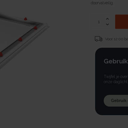
doorvalveilig.
Voor 12:00 be
Gebruik
Twijfel je ove
onze daglicht
Gebruik