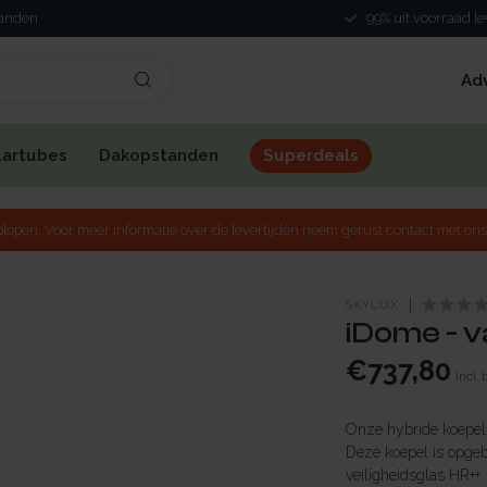
landen
99% uit voorraad l
Ad
lartubes
Dakopstanden
Superdeals
lopen. Voor meer informatie over de levertijden neem gerust contact met ons
SKYLUX
iDome - va
€737,80
Incl.
Onze hybride koepel 
Deze koepel is opge
veiligheidsglas HR++