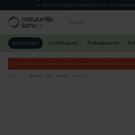
Gratis bezorging in Nederland, m.u.v. de Waddenei
Lichtkoepels
Platdakramen
So
Assortiment
In verband met de zomervakantie kunnen de levertijden helaas iets op
Home
/
iDome - vast - helder - 110x110