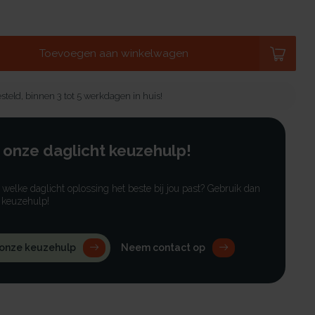
Toevoegen aan winkelwagen
steld, binnen 3 tot 5 werkdagen in huis!
 onze daglicht keuzehulp!
r welke daglicht oplossing het beste bij jou past? Gebruik dan
 keuzehulp!
 onze keuzehulp
Neem contact op