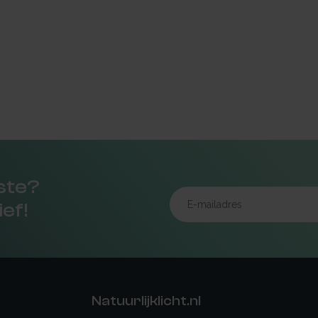
rste?
ief!
Natuurlijklicht.nl