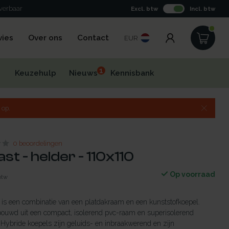
everbaar
Excl. btw
Incl. btw
vies
Over ons
Contact
EUR
1
Keuzehulp
Nieuws
Kennisbank
 op.
0 beoordelingen
st - helder - 110x110
Op voorraad
 btw
is een combinatie van een platdakraam en een kunststofkoepel.
bouwd uit een compact, isolerend pvc-raam en superisolerend
. Hybride koepels zijn geluids- en inbraakwerend en zijn