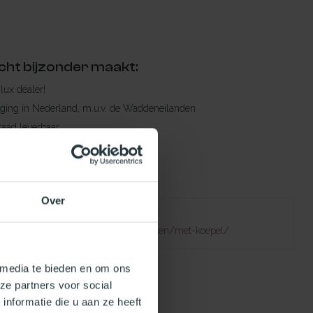
cht bijzonder maakt:
ylux dealer!
rging in Nederland, m.u.v. de Waddeneilanden
raad leverbaar
en levertijd
 bestelling compleet!
Over
Failed to fetch
natuurlijklicht.nl/platdakramen/soorten/met-koepel/
 media te bieden en om ons
ze partners voor social
nformatie die u aan ze heeft