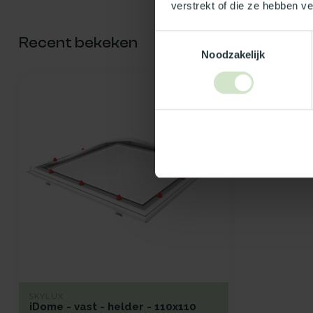
verstrekt of die ze hebben v
Toestemmingsselectie
Recent bekeken
Noodzakelijk
SKYLUX
iDome - vast - helder - 110x110