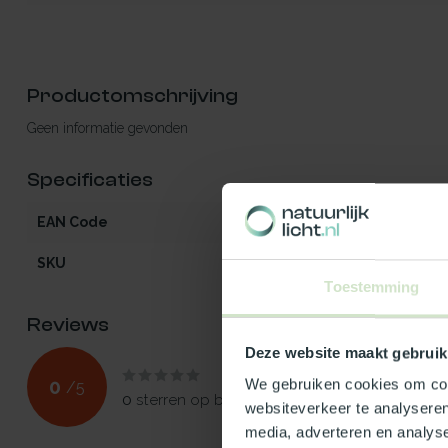
Productomschrijving
Geen informatie gevonden
Specificaties
EAN Code
5412970734697
SKU
73469
Toestemming
Reviews
Deze website maakt gebruik
0
We gebruiken cookies om cont
/
5
0
sterren op basis van
0
beoordelingen
websiteverkeer te analyseren
media, adverteren en analys