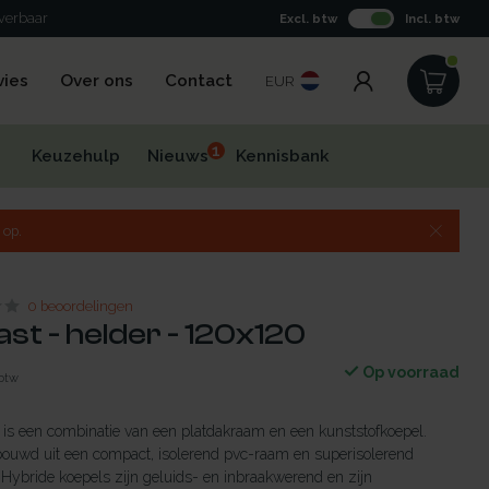
everbaar
Excl. btw
Incl. btw
vies
Over ons
Contact
EUR
1
Keuzehulp
Nieuws
Kennisbank
 op.
0 beoordelingen
ast - helder - 120x120
Op voorraad
 btw
is een combinatie van een platdakraam en een kunststofkoepel.
bouwd uit een compact, isolerend pvc-raam en superisolerend
. Hybride koepels zijn geluids- en inbraakwerend en zijn