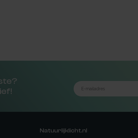
rste?
ief!
Natuurlijklicht.nl