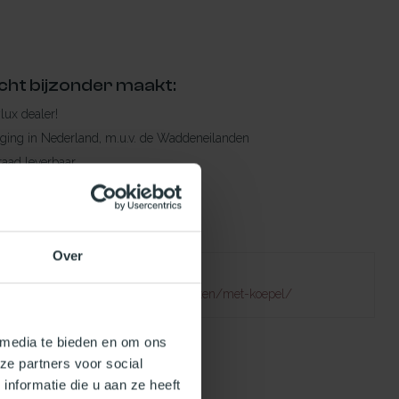
cht bijzonder maakt:
ylux dealer!
rging in Nederland, m.u.v. de Waddeneilanden
raad leverbaar
en levertijd
 bestelling compleet!
Over
Failed to fetch
natuurlijklicht.nl/platdakramen/soorten/met-koepel/
 media te bieden en om ons
ze partners voor social
nformatie die u aan ze heeft