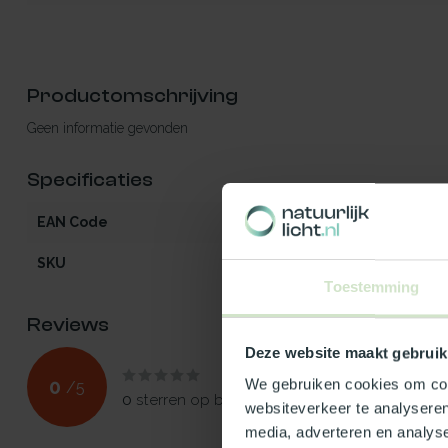
Productomschrijving
Geen informatie gevonden
Specificaties
EAN Code
5412970734703
SKU
73470
Toestemming
Reviews
Deze website maakt gebruik
0
We gebruiken cookies om cont
/
5
0
sterren op basis van
0
beoordelingen
websiteverkeer te analyseren
media, adverteren en analys