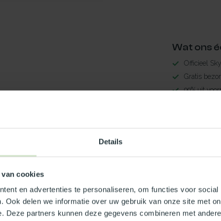
Wat ons é
Officieel Sk
Gratis bezo
99% uit voor
3-5 werkdag
Maak jouw
Details
TypeError: 
https://www.
 van cookies
ent en advertenties te personaliseren, om functies voor social
Je beoordeling toevoegen
. Ook delen we informatie over uw gebruik van onze site met on
e. Deze partners kunnen deze gegevens combineren met andere i