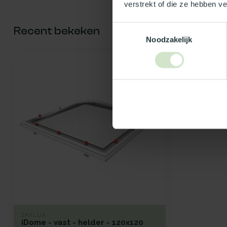
verstrekt of die ze hebben v
Toestemmingsselectie
Recent bekeken
Noodzakelijk
SKYLUX
iDome - vast - helder - 120x120