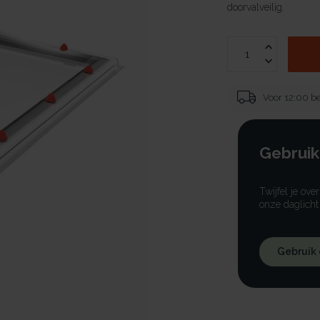
doorvalveilig.
Voor 12:00 be
Gebruik
Twijfel je ove
onze daglicht
Gebruik