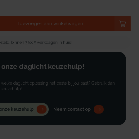
Toevoegen aan winkelwagen
steld, binnen 3 tot 5 werkdagen in huis!
 onze daglicht keuzehulp!
r welke daglicht oplossing het beste bij jou past? Gebruik dan
 keuzehulp!
 onze keuzehulp
Neem contact op