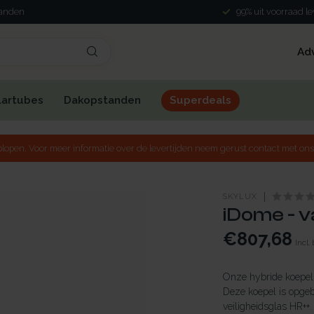
landen
99% uit voorraad l
Ad
lartubes
Dakopstanden
Superdeals
lopen. Voor meer informatie over de levertijden neem gerust contact met ons
SKYLUX
iDome - v
€807,68
Incl.
Onze hybride koepel 
Deze koepel is opge
veiligheidsglas HR++