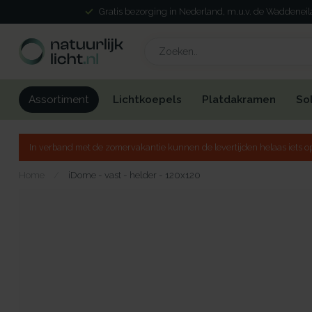
Gratis bezorging in Nederland, m.u.v. de Waddenei
Lichtkoepels
Platdakramen
So
Assortiment
In verband met de zomervakantie kunnen de levertijden helaas iets op
Home
/
iDome - vast - helder - 120x120