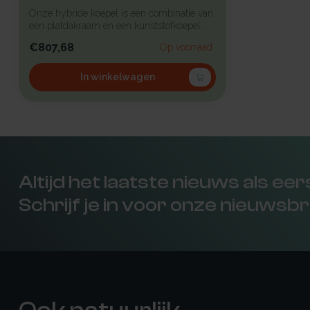
Onze hybride koepel is een combinatie van
een platdakraam en een kunststofkoepel...
€807,68
Op voorraad
In winkelwagen
Altijd het laatste nieuws als ee
Schrijf je in voor onze nieuwsbr