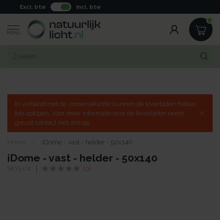
Excl. btw
Incl. btw
MENU
In verband met de zomervakantie kunnen de levertijden helaas
iets oplopen. Voor meer informatie over de levertijden neem
gerust contact met ons op.
Home
/
iDome - vast - helder - 50x140
iDome - vast - helder - 50x140
SKYLUX
(0)