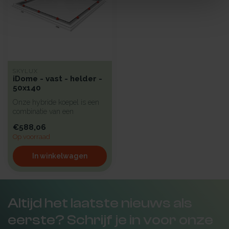
SKYLUX
iDome - vast - helder -
50x140
Onze hybride koepel is een
combinatie van een
platdakraam en een
€588,06
kunststofkoepel...
Op voorraad
In winkelwagen
Altijd het laatste nieuws als
eerste? Schrijf je in voor onze