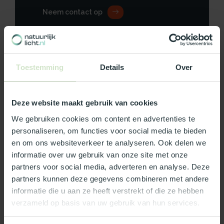
Neem contact op
Toestemming
Details
Over
Productomschrijving
Specificaties
Deze website maakt gebruik van cookies
We gebruiken cookies om content en advertenties te
Reviews
personaliseren, om functies voor social media te bieden
en om ons websiteverkeer te analyseren. Ook delen we
informatie over uw gebruik van onze site met onze
Wat ons écht bijzonder maakt:
partners voor social media, adverteren en analyse. Deze
Officieel Skylux dealer!
partners kunnen deze gegevens combineren met andere
informatie die u aan ze heeft verstrekt of die ze hebben
Gratis bezorging in Nederland, m.u.v. de Waddeneilanden
verzameld op basis van uw gebruik van hun services.
99% uit voorraad leverbaar
3-5 werkdagen levertijd