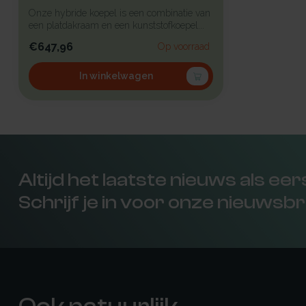
Onze hybride koepel is een combinatie van
een platdakraam en een kunststofkoepel...
€647,96
Op voorraad
In winkelwagen
Altijd het laatste nieuws als ee
Schrijf je in voor onze nieuwsbr