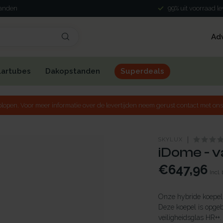
landen
99% uit voorraad l
Ad
lartubes
Dakopstanden
Superdeals
lopen. Voor meer informatie over de levertijden neem gerust contact met ons
SKYLUX
iDome - v
€647,96
Incl.
Onze hybride koepel 
Deze koepel is opge
veiligheidsglas HR++