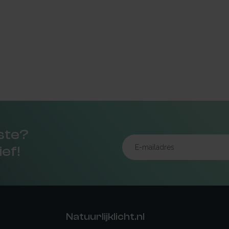
rste?
ief!
Natuurlijklicht.nl