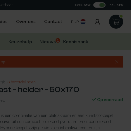
everbaar
Excl. btw
Incl. btw
vies
Over ons
Contact
EUR
1
Keuzehulp
Nieuws
Kennisbank
 op.
0 beoordelingen
ast - helder - 50x170
Op voorraad
 btw
is een combinatie van een platdakraam en een kunststofkoepel.
bouwd uit een compact, isolerend pvc-raam en superisolerend
. Hybride koepels zijn geluids- en inbraakwerend en zijn