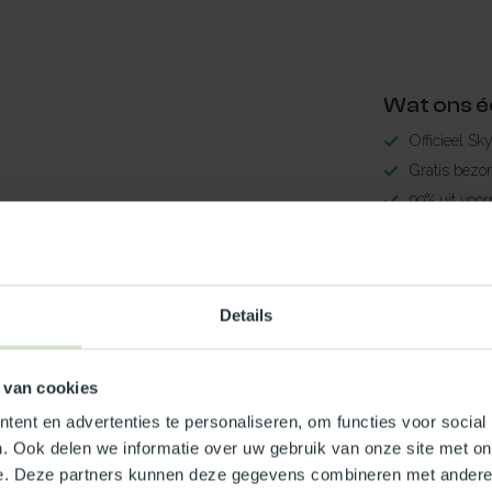
Wat ons é
Officieel Sk
Gratis bezo
99% uit voor
3-5 werkdag
Maak jouw
Details
TypeError: 
https://www.
 van cookies
ent en advertenties te personaliseren, om functies voor social
Je beoordeling toevoegen
. Ook delen we informatie over uw gebruik van onze site met on
e. Deze partners kunnen deze gegevens combineren met andere i