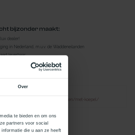
cht bijzonder maakt:
ylux dealer!
rging in Nederland, m.u.v. de Waddeneilanden
raad leverbaar
en levertijd
 bestelling compleet!
Over
Failed to fetch
natuurlijklicht.nl/platdakramen/soorten/met-koepel/
 media te bieden en om ons
ze partners voor social
nformatie die u aan ze heeft