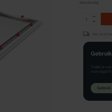
doorvalveilig.
Voor 12:00 be
Gebruik
Twijfel je ove
onze daglicht
Gebruik