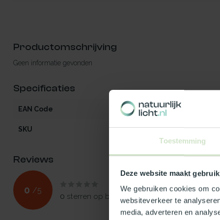
Productomschrijving
Geen informatie gevonden
Specificaties
EAN Code
5412970923855
SKU
92385
Toestemming
Reviews
Deze website maakt gebruik
0
We gebruiken cookies om cont
/
5
0
sterren op basis van
0
beoordelingen
websiteverkeer te analyseren
media, adverteren en analys