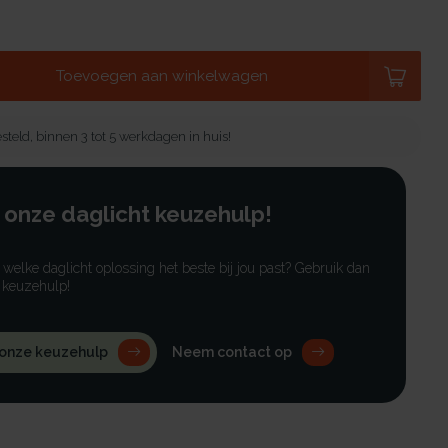
Toevoegen aan winkelwagen
steld, binnen 3 tot 5 werkdagen in huis!
 onze daglicht keuzehulp!
r welke daglicht oplossing het beste bij jou past? Gebruik dan
 keuzehulp!
 onze keuzehulp
Neem contact op