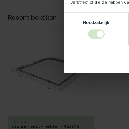
verstrekt of die ze hebben v
Toestemmingsselectie
Recent bekeken
Noodzakelijk
SKYLUX
iDome - vast - helder - 50x170