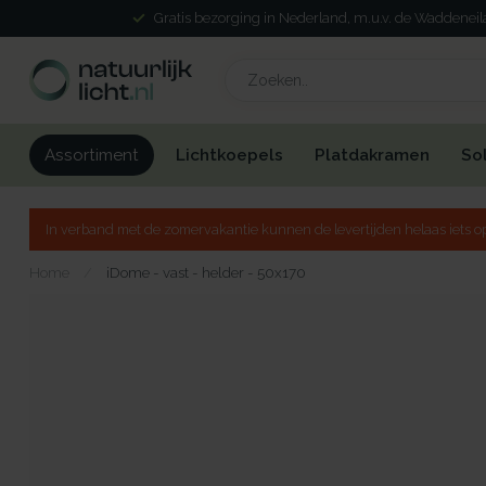
Gratis bezorging in Nederland, m.u.v. de Waddenei
Lichtkoepels
Platdakramen
So
Assortiment
In verband met de zomervakantie kunnen de levertijden helaas iets op
Home
/
iDome - vast - helder - 50x170