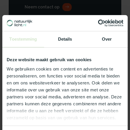
Neem contact op
Toestemming
Details
Over
Productomschrijving
Specificaties
Deze website maakt gebruik van cookies
We gebruiken cookies om content en advertenties te
Reviews
personaliseren, om functies voor social media te bieden
en om ons websiteverkeer te analyseren. Ook delen we
informatie over uw gebruik van onze site met onze
Wat ons écht bijzonder maakt:
partners voor social media, adverteren en analyse. Deze
Officieel Skylux dealer!
partners kunnen deze gegevens combineren met andere
informatie die u aan ze heeft verstrekt of die ze hebben
Gratis bezorging in Nederland, m.u.v. de Waddeneilanden
verzameld op basis van uw gebruik van hun services.
99% uit voorraad leverbaar
3-5 werkdagen levertijd