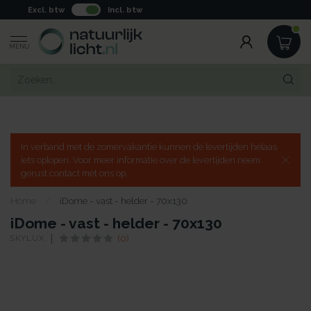
Excl. btw
Incl. btw
MENU
In verband met de zomervakantie kunnen de levertijden helaas
iets oplopen. Voor meer informatie over de levertijden neem
gerust contact met ons op.
Home
/
iDome - vast - helder - 70x130
iDome - vast - helder - 70x130
SKYLUX
(0)