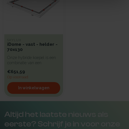
SKYLUX
iDome - vast - helder -
70x130
Onze hybride koepel is een
combinatie van een
platdakraam en een
€651,59
kunststofkoepel...
Op voorraad
In winkelwagen
Altijd het laatste nieuws als
eerste? Schrijf je in voor onze