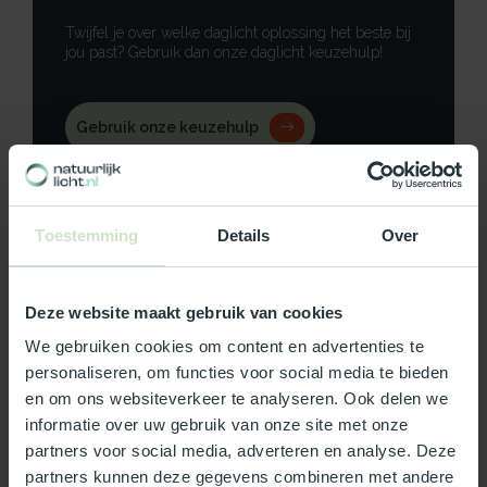
Twijfel je over welke daglicht oplossing het beste bij
jou past? Gebruik dan onze daglicht keuzehulp!
Gebruik onze keuzehulp
Neem contact op
Toestemming
Details
Over
Deze website maakt gebruik van cookies
Productomschrijving
We gebruiken cookies om content en advertenties te
Specificaties
personaliseren, om functies voor social media te bieden
en om ons websiteverkeer te analyseren. Ook delen we
informatie over uw gebruik van onze site met onze
Reviews
partners voor social media, adverteren en analyse. Deze
partners kunnen deze gegevens combineren met andere