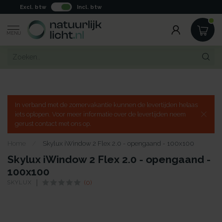
Excl. btw
Incl. btw
MENU
In verband met de zomervakantie kunnen de levertijden helaas
iets oplopen. Voor meer informatie over de levertijden neem
gerust contact met ons op.
Home
/
Skylux iWindow 2 Flex 2.0 - opengaand - 100x100
Skylux iWindow 2 Flex 2.0 - opengaand -
100x100
SKYLUX
(0)