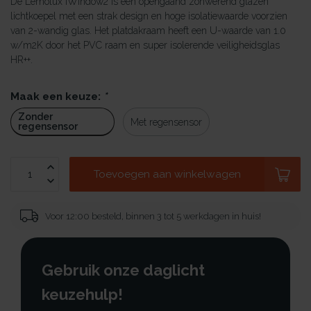
De Lemolux iWindow2 is een opengaand zonwerend glazen
lichtkoepel met een strak design en hoge isolatiewaarde voorzien
van 2-wandig glas. Het platdakraam heeft een U-waarde van 1.0
w/m2K door het PVC raam en super isolerende veiligheidsglas
HR++.
Maak een keuze:
*
Zonder
Met regensensor
regensensor
Toevoegen aan winkelwagen
Voor 12:00 besteld, binnen 3 tot 5 werkdagen in huis!
Gebruik onze daglicht
keuzehulp!