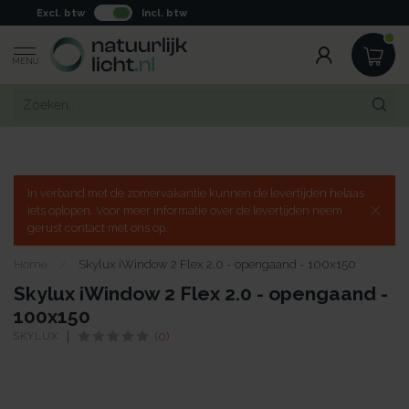
Excl. btw
Incl. btw
MENU
In verband met de zomervakantie kunnen de levertijden helaas
iets oplopen. Voor meer informatie over de levertijden neem
gerust contact met ons op.
Home
/
Skylux iWindow 2 Flex 2.0 - opengaand - 100x150
Skylux iWindow 2 Flex 2.0 - opengaand -
100x150
SKYLUX
(0)