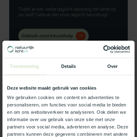
Twijfel je over welke daglicht oplossing het beste bij
jou past? Gebruik dan onze daglicht keuzehulp!
Gebruik onze keuzehulp
Neem contact op
Toestemming
Details
Over
Deze website maakt gebruik van cookies
Productomschrijving
We gebruiken cookies om content en advertenties te
Specificaties
personaliseren, om functies voor social media te bieden
en om ons websiteverkeer te analyseren. Ook delen we
informatie over uw gebruik van onze site met onze
Reviews
partners voor social media, adverteren en analyse. Deze
partners kunnen deze gegevens combineren met andere