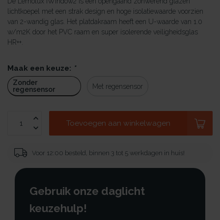
De Lemolux iWindow2 is een opengaand zonwerend glazen
lichtkoepel met een strak design en hoge isolatiewaarde voorzien
van 2-wandig glas. Het platdakraam heeft een U-waarde van 1.0
w/m2K door het PVC raam en super isolerende veiligheidsglas
HR++.
Maak een keuze:
*
Zonder
Met regensensor
regensensor
Toevoegen aan winkelwagen
Voor 12:00 besteld, binnen 3 tot 5 werkdagen in huis!
Gebruik onze daglicht
keuzehulp!