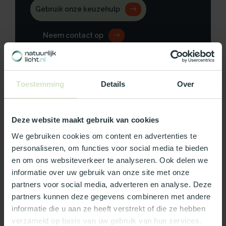
Gebruik onze keuzehulp
Neem contact op
Toestemming
Details
Over
Productomschrijving
Deze website maakt gebruik van cookies
Specificaties
We gebruiken cookies om content en advertenties te
personaliseren, om functies voor social media te bieden
Reviews
en om ons websiteverkeer te analyseren. Ook delen we
informatie over uw gebruik van onze site met onze
partners voor social media, adverteren en analyse. Deze
Wat ons écht bijzonder maakt:
partners kunnen deze gegevens combineren met andere
Officieel Skylux dealer!
informatie die u aan ze heeft verstrekt of die ze hebben
Gratis bezorging in Nederland, m.u.v. de Waddeneilanden
verzameld op basis van uw gebruik van hun services.