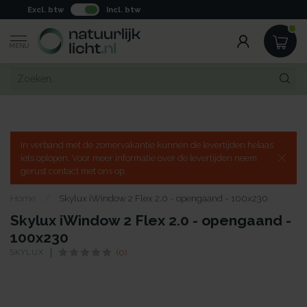
Excl. btw
Incl. btw
MENU
In verband met de zomervakantie kunnen de levertijden helaas
iets oplopen. Voor meer informatie over de levertijden neem
gerust contact met ons op.
Home
/
Skylux iWindow 2 Flex 2.0 - opengaand - 100x230
Skylux iWindow 2 Flex 2.0 - opengaand -
100x230
SKYLUX
(0)