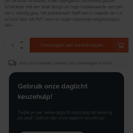
De Lemolux iWindow2 is een opengaand zonwerend glazen
lichtkoepel met een strak design en hoge isolatiewaarde voorzien
van 2-wandig glas. Het platdakraam heeft een U-waarde van 1.0
w/m2K door het PVC raam en super isolerende veiligheidsglas
HR++.
Toevoegen aan winkelwagen
Voor 12:00 besteld, binnen 3 tot 5 werkdagen in huis!
Gebruik onze daglicht
keuzehulp!
Twijfel je over welke daglicht oplossing het beste bij
jou past? Gebruik dan onze daglicht keuzehulp!